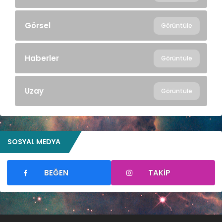
Görsel
Görüntüle
Haberler
Görüntüle
Uzay
Görüntüle
SOSYAL MEDYA
BEĞEN
TAKIP