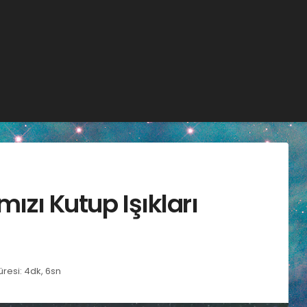
mızı Kutup Işıkları
resi: 4dk, 6sn