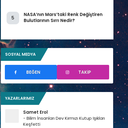
NASA’nın Mars’taki Renk Değiştiren
5
Bulutlarının Sırrı Nedir?
SOSYAL MEDYA
BEĞEN
TAKIP
YAZARLARIMIZ
Samet Erol
- Bilim İnsanları Dev Kırmızı Kutup Işıkları
Keşfetti