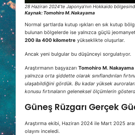
28 Haziran 2024’te Japonya’nın Hokkaido bölgesind
Kaynak: Tomohiro M. Nakayama
Normal şartlarda kutup ışıkları en sık kutup bö
bulunan bölgelerde ise yalnızca güçlü jeomanyetik
200 ila 400 kilometre
yükseklikte oluşurlar.
Ancak yeni bulgular bu düşünceyi sorgulatıyor.
Araştırmanın başyazarı
Tomohiro M. Nakayama
yalnızca orta şiddette olarak sınıflandırılan fırt
ulaşabildiğini gördük. Bu kadar yüksek aurorala
konusu fırtınaların geleneksel ölçümlerin göster
Güneş Rüzgarı Gerçek Gücü
Araştırma ekibi, Haziran 2024 ile Mart 2025 aras
olayını inceledi.