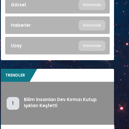
Görsel
Görüntüle
Haberler
Görüntüle
Uzay
Görüntüle
TRENDLER
Bilim İnsanları Dev Kırmızı Kutup
1
Işıkları Keşfetti