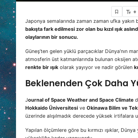
+
Japonya semalarında zaman zaman ufka yakın bölge
bakışta fark edilmesi zor olan bu kızıl ışık as
olaylarının bir sonucu.
Güneş’ten gelen yüklü parçacıklar Dünya’nın many
atmosferin üst katmanlarında bulunan oksijen ato
renkte bir ışık
olarak yayıyor ve nadir görülen
k
Beklenenden Çok Daha Yü
J
ournal of Space Weather and Space Climate
d
Hokkaido Üniversitesi
ve
Okinawa Bilim ve Tekn
üzerinde alışılmadık derecede yüksek irtifalara u
Yapılan ölçümlere göre bu kırmızı ışıklar, Düny