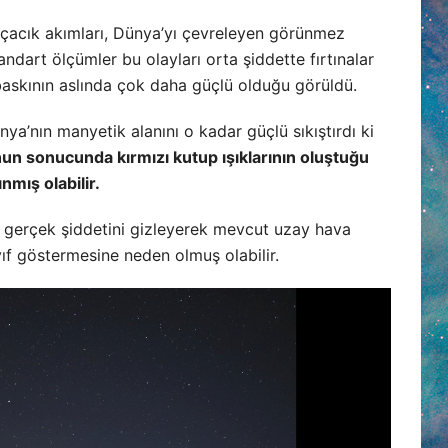
çacık akımları, Dünya’yı çevreleyen görünmez
tandart ölçümler bu olayları orta şiddette fırtınalar
baskının aslında çok daha güçlü olduğu görüldü.
ya’nın manyetik alanını o kadar güçlü sıkıştırdı ki
un sonucunda kırmızı kutup ışıklarının oluştuğu
nmış olabilir.
rın gerçek şiddetini gizleyerek mevcut uzay hava
f göstermesine neden olmuş olabilir.