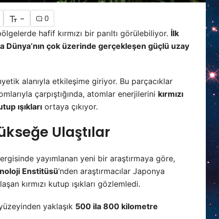
-
0
lerde hafif kırmızı bir parıltı görülebiliyor.
İlk
lında Dünya’nın çok üzerinde gerçekleşen güçlü uzay
etik alanıyla etkileşime giriyor. Bu parçacıklar
mlarıyla çarpıştığında, atomlar enerjilerini
kırmızı
utup ışıkları
ortaya çıkıyor.
kseğe Ulaştılar
ergisinde yayımlanan yeni bir araştırmaya göre,
oloji Enstitüsü
‘nden araştırmacılar Japonya
laşan kırmızı kutup ışıkları gözlemledi.
a yüzeyinden yaklaşık
500 ila 800 kilometre