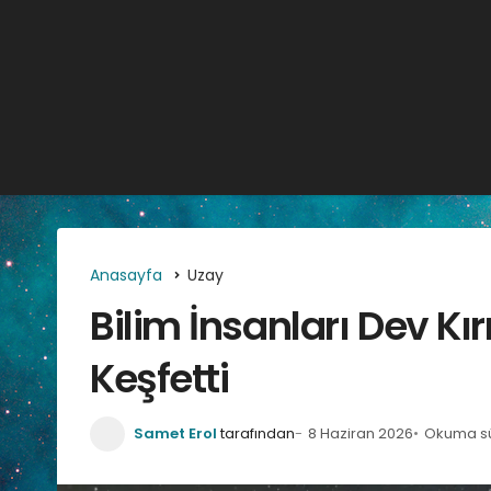
Anasayfa
Uzay
Bilim İnsanları Dev Kır
Keşfetti
Samet Erol
tarafından
8 Haziran 2026
Okuma sü