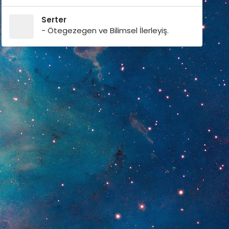
Serter
- Ötegezegen ve Bilimsel İlerleyiş.