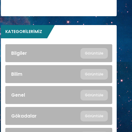
KATEGORILERIMIZ
Bilgiler
Görüntüle
Bilim
Görüntüle
Genel
Görüntüle
Gökadalar
Görüntüle