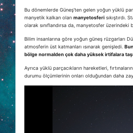
Bu dönemlerde Güneş’ten gelen yoğun yüklü par
manyetik kalkan olan
manyetosferi
sıkıştırdı. S
olarak sınıflandırsa da, manyetosfer üzerindeki 
Bilim insanlarına göre yoğun güneş rüzgarları Dün
atmosferin üst katmanları ısınarak genişledi.
Bun
bölge normalden çok daha yüksek irtifalara taşı
Ayrıca yüklü parçacıkların hareketleri, fırtınala
durumu ölçümlerinin onları olduğundan daha zayı