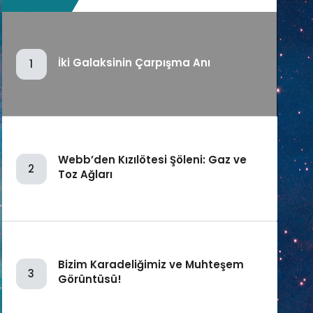
İki Galaksinin Çarpışma Anı
1
Webb’den Kızılötesi Şöleni: Gaz ve
2
Toz Ağları
Bizim Karadeliğimiz ve Muhteşem
3
Görüntüsü!