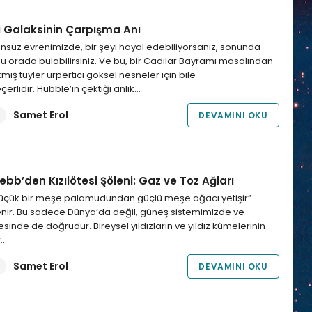
ki Galaksinin Çarpışma Anı
nsuz evrenimizde, bir şeyi hayal edebiliyorsanız, sonunda
u orada bulabilirsiniz. Ve bu, bir Cadılar Bayramı masalından
kmış tüyler ürpertici göksel nesneler için bile
çerlidir. Hubble’ın çektiği anlık…
Samet Erol
DEVAMINI OKU
bb’den Kızılötesi Şöleni: Gaz ve Toz Ağları
üçük bir meşe palamudundan güçlü meşe ağacı yetişir”
nir. Bu sadece Dünya’da değil, güneş sistemimizde ve
esinde de doğrudur. Bireysel yıldızların ve yıldız kümelerinin
r…
Samet Erol
DEVAMINI OKU