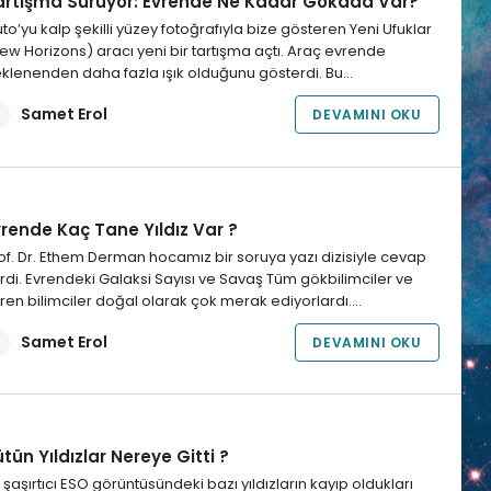
artışma Sürüyor: Evrende Ne Kadar Gökada Var?
uto’yu kalp şekilli yüzey fotoğrafıyla bize gösteren Yeni Ufuklar
ew Horizons) aracı yeni bir tartışma açtı. Araç evrende
klenenden daha fazla ışık olduğunu gösterdi. Bu…
Samet Erol
DEVAMINI OKU
vrende Kaç Tane Yıldız Var ?
of. Dr. Ethem Derman hocamız bir soruya yazı dizisiyle cevap
rdi. Evrendeki Galaksi Sayısı ve Savaş Tüm gökbilimciler ve
ren bilimciler doğal olarak çok merak ediyorlardı.…
Samet Erol
DEVAMINI OKU
tün Yıldızlar Nereye Gitti ?
 şaşırtıcı ESO görüntüsündeki bazı yıldızların kayıp oldukları