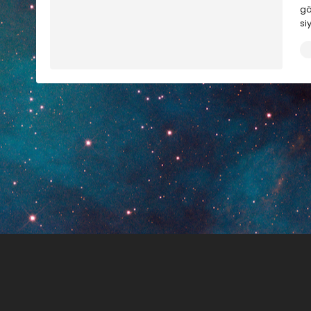
gö
si