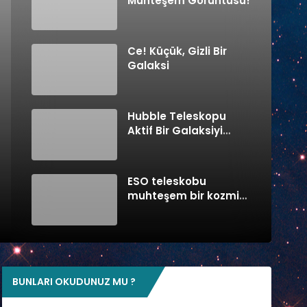
Muhteşem Görüntüsü!
Ce! Küçük, Gizli Bir
Galaksi
Hubble Teleskopu
Aktif Bir Galaksiyi
Fotoğrafladı
ESO teleskobu
muhteşem bir kozmik
dansı görüntüledi
BUNLARI OKUDUNUZ MU ?