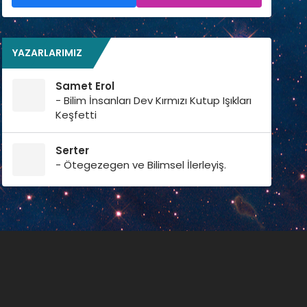
YAZARLARIMIZ
Samet Erol
- Bilim İnsanları Dev Kırmızı Kutup Işıkları
Keşfetti
Serter
- Ötegezegen ve Bilimsel İlerleyiş.