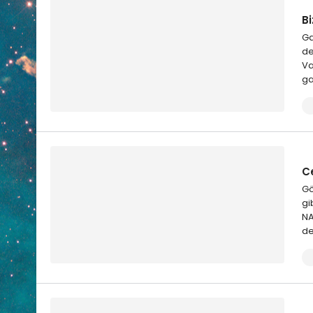
B
Ga
de
Va
ga
Ce
Gö
gi
NA
de