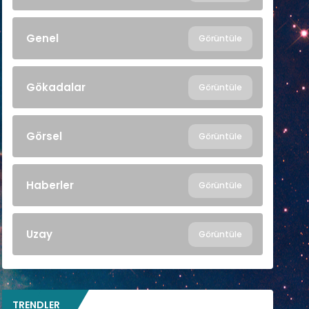
Genel
Görüntüle
Gökadalar
Görüntüle
Görsel
Görüntüle
Haberler
Görüntüle
Uzay
Görüntüle
TRENDLER