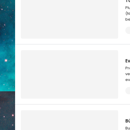
T
Pl
(N
be
E
Pr
ve
ev
Bü
Bu