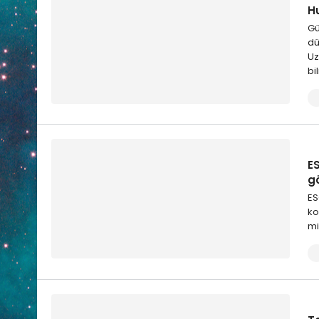
Hu
Gü
dü
Uz
bi
E
g
ES
ko
mi