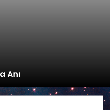
a Anı