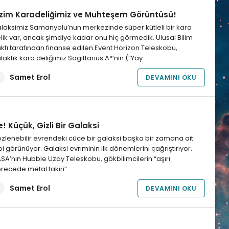
izim Karadeliğimiz ve Muhteşem Görüntüsü!
laksimiz Samanyolu’nun merkezinde süper kütleli bir kara
lik var, ancak şimdiye kadar onu hiç görmedik. Ulusal Bilim
kfı tarafından finanse edilen Event Horizon Teleskobu,
laktik kara deliğimiz Sagittarius A*’nın (“Yay…
Samet Erol
DEVAMINI OKU
! Küçük, Gizli Bir Galaksi
zlenebilir evrendeki cüce bir galaksi başka bir zamana ait
bi görünüyor. Galaksi evriminin ilk dönemlerini çağrıştırıyor.
SA’nın Hubble Uzay Teleskobu, gökbilimcilerin “aşırı
recede metal fakiri”…
Samet Erol
DEVAMINI OKU