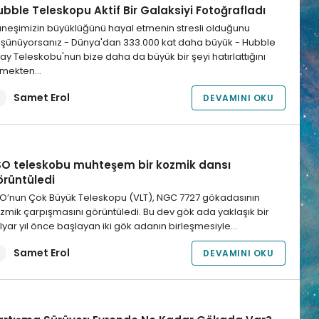
bble Teleskopu Aktif Bir Galaksiyi Fotoğrafladı
neşimizin büyüklüğünü hayal etmenin stresli olduğunu
şünüyorsanız - Dünya'dan 333.000 kat daha büyük - Hubble
ay Teleskobu'nun bize daha da büyük bir şeyi hatırlattığını
lmekten…
Samet Erol
DEVAMINI OKU
SO teleskobu muhteşem bir kozmik dansı
örüntüledi
O’nun Çok Büyük Teleskopu (VLT), NGC 7727 gökadasının
zmik çarpışmasını görüntüledi. Bu dev gök ada yaklaşık bir
lyar yıl önce başlayan iki gök adanın birleşmesiyle…
Samet Erol
DEVAMINI OKU