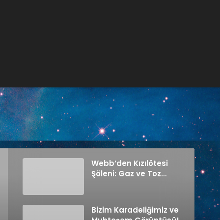
Webb’den Kızılötesi
Şöleni: Gaz ve Toz
Ağları
Bizim Karadeliğimiz ve