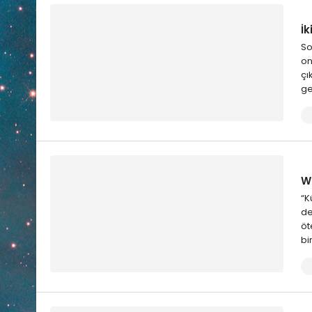
İ
So
on
çı
ge
We
“K
de
öt
bi