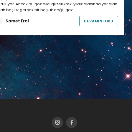
rülüyor. Ancak bu göz alıcı güzellikteki yıldız alanında yer alan
yah boşluk gerçek bir boşluk değil, gaz…
Samet Erol
DEVAMINI OKU