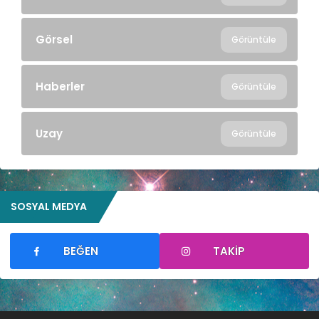
Görsel
Görüntüle
Haberler
Görüntüle
Uzay
Görüntüle
SOSYAL MEDYA
BEĞEN
TAKIP