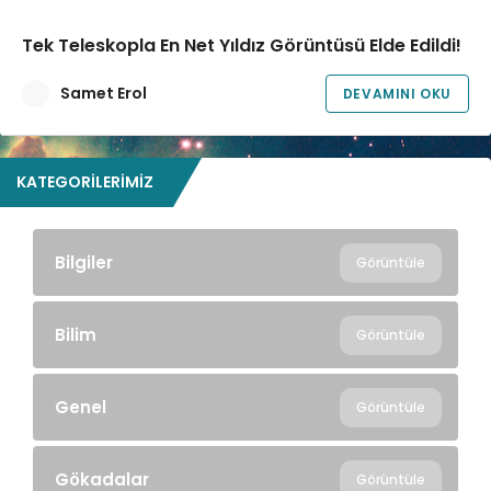
Tek Teleskopla En Net Yıldız Görüntüsü Elde Edildi!
Samet Erol
DEVAMINI OKU
KATEGORILERIMIZ
Bilgiler
Görüntüle
Bilim
Görüntüle
Genel
Görüntüle
Gökadalar
Görüntüle