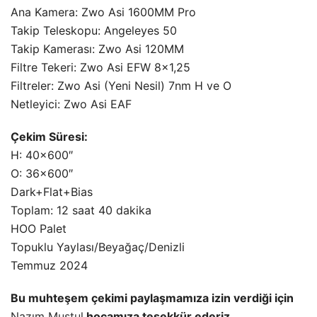
Ana Kamera: Zwo Asi 1600MM Pro
Takip Teleskopu: Angeleyes 50
Takip Kamerası: Zwo Asi 120MM
Filtre Tekeri: Zwo Asi EFW 8×1,25
Filtreler: Zwo Asi (Yeni Nesil) 7nm H ve O
Netleyici: Zwo Asi EAF
Çekim Süresi:
H: 40×600″
O: 36×600″
Dark+Flat+Bias
Toplam: 12 saat 40 dakika
HOO Palet
Topuklu Yaylası/Beyağaç/Denizli
Temmuz 2024
Bu muhteşem çekimi paylaşmamıza izin verdiği için
Nazım Mustul
hocamıza teşekkür ederiz.