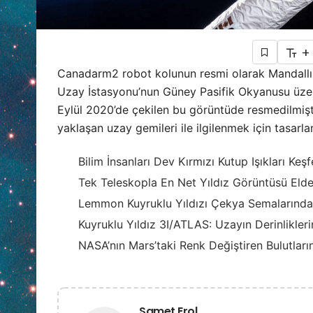
+
Canadarm2 robot kolunun resmi olarak Mandallı U
Uzay İstasyonu’nun Güney Pasifik Okyanusu üze
Eylül 2020’de çekilen bu görüntüde resmedilmişt
yaklaşan uzay gemileri ile ilgilenmek için tasarlan
Bilim İnsanları Dev Kırmızı Kutup Işıkları Keşf
Tek Teleskopla En Net Yıldız Görüntüsü Elde 
Lemmon Kuyruklu Yıldızı Çekya Semalarında
Kuyruklu Yıldız 3I/ATLAS: Uzayın Derinlikler
NASA’nın Mars’taki Renk Değiştiren Bulutların
Samet Erol