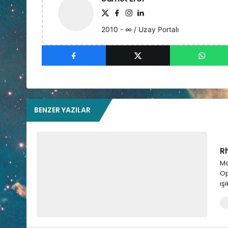
2010 - ∞ / Uzay Portalı
BENZER YAZILAR
Rh
Ma
Op
ış