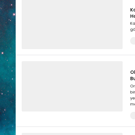
K
Ha
Ka
gö
Ok
B
Or
bi
ye
mo