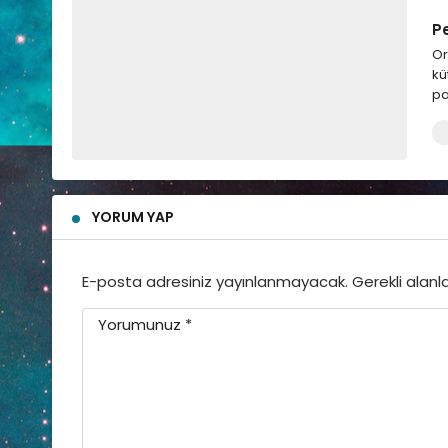
P
Or
kü
pa
YORUM YAP
E-posta adresiniz yayınlanmayacak.
Gerekli alanl
Yorumunuz
*