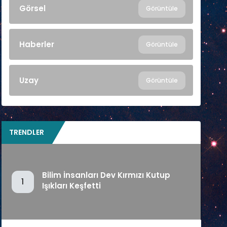
Görsel
Görüntüle
Haberler
Görüntüle
Uzay
Görüntüle
TRENDLER
Bilim İnsanları Dev Kırmızı Kutup
1
Işıkları Keşfetti