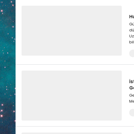
Hu
Gü
dü
Uz
bi
İ
G
Ge
Me