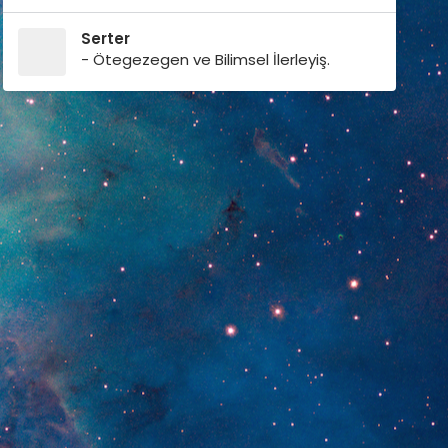
Serter
- Ötegezegen ve Bilimsel İlerleyiş.