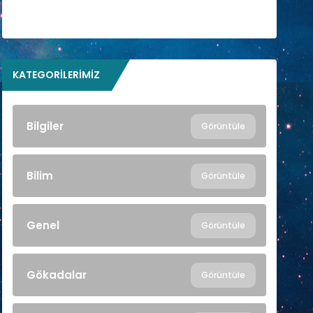
KATEGORILERIMIZ
Bilgiler
Görüntüle
Bilim
Görüntüle
Genel
Görüntüle
Gökadalar
Görüntüle