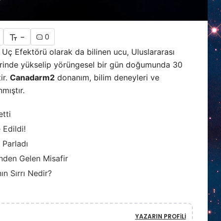
-
0
ç Efektörü olarak da bilinen ucu, Uluslararası
rinde yükselip yörüngesel bir gün doğumunda 30
ir.
Canadarm2
donanım, bilim deneyleri ve
mıştır.
etti
Edildi!
 Parladı
inden Gelen Misafir
ın Sırrı Nedir?
YAZARIN PROFILI