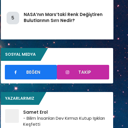
NASA’nın Mars’taki Renk Değiştiren
5
Bulutlarının Sırrı Nedir?
SOSYAL MEDYA
BEĞEN
TAKIP
YAZARLARIMIZ
Samet Erol
- Bilim İnsanları Dev Kırmızı Kutup Işıkları
Keşfetti