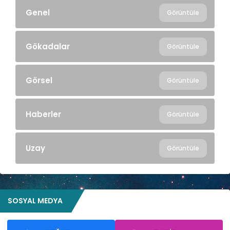
Genel
Görüntüle
Gökadalar
Görüntüle
Görsel
Görüntüle
Haberler
Görüntüle
Uzay
Görüntüle
SOSYAL MEDYA