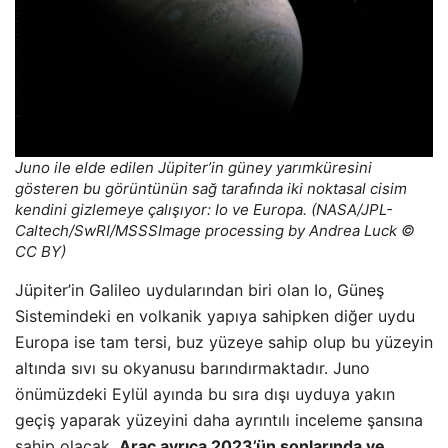
Juno ile elde edilen Jüpiter’in güney yarımküresini
gösteren bu görüntünün sağ tarafında iki noktasal cisim
kendini gizlemeye çalışıyor: Io ve Europa. (NASA/JPL-
Caltech/SwRI/MSSSImage processing by Andrea Luck ©
CC BY)
Jüpiter’in Galileo uydularından biri olan Io, Güneş
Sistemindeki en volkanik yapıya sahipken diğer uydu
Europa ise tam tersi, buz yüzeye sahip olup bu yüzeyin
altında sıvı su okyanusu barındırmaktadır. Juno
önümüzdeki Eylül ayında bu sıra dışı uyduya yakın
geçiş yaparak yüzeyini daha ayrıntılı inceleme şansına
sahip olacak.
Araç ayrıca 2023’ün sonlarında ve