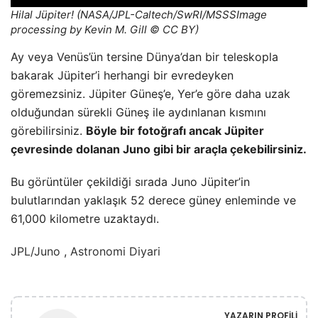
Hilal Jüpiter! (NASA/JPL-Caltech/SwRI/MSSSImage
processing by Kevin M. Gill © CC BY)
Ay veya Venüs’ün tersine Dünya’dan bir teleskopla
bakarak Jüpiter’i herhangi bir evredeyken
göremezsiniz. Jüpiter Güneş’e, Yer’e göre daha uzak
olduğundan sürekli Güneş ile aydınlanan kısmını
görebilirsiniz.
Böyle bir fotoğrafı ancak Jüpiter
çevresinde dolanan Juno gibi bir araçla çekebilirsiniz.
Bu görüntüler çekildiği sırada Juno Jüpiter’in
bulutlarından yaklaşık 52 derece güney enleminde ve
61,000 kilometre uzaktaydı.
JPL/Juno
,
Astronomi Diyari
YAZARIN PROFILI