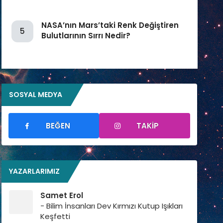
NASA’nın Mars’taki Renk Değiştiren
5
Bulutlarının Sırrı Nedir?
SOSYAL MEDYA
BEĞEN
TAKIP
YAZARLARIMIZ
Samet Erol
- Bilim İnsanları Dev Kırmızı Kutup Işıkları
Keşfetti