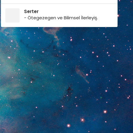
Serter
- Ötegezegen ve Bilimsel İlerleyiş.