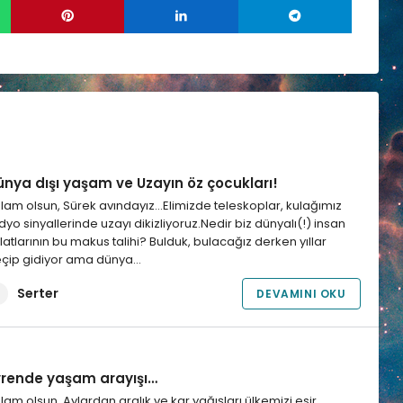
ünya dışı yaşam ve Uzayın öz çocukları!
lam olsun, Sürek avındayız…Elimizde teleskoplar, kulağımız
dyo sinyallerinde uzayı dikizliyoruz.Nedir biz dünyalı(!) insan
latlarının bu makus talihi? Bulduk, bulacağız derken yıllar
çip gidiyor ama dünya…
Serter
DEVAMINI OKU
vrende yaşam arayışı…
lam olsun, Aylardan aralık ve kar yağışları ülkemizi esir