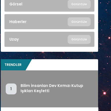
Görsel
Görüntüle
Haberler
Görüntüle
Uzay
Görüntüle
TRENDLER
Bilim İnsanları Dev Kırmızı Kutup
1
Işıkları Keşfetti