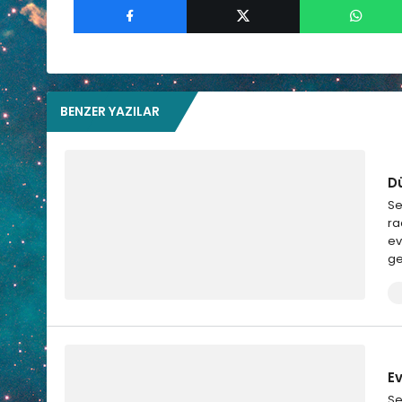
BENZER YAZILAR
D
Se
ra
ev
ge
E
Se