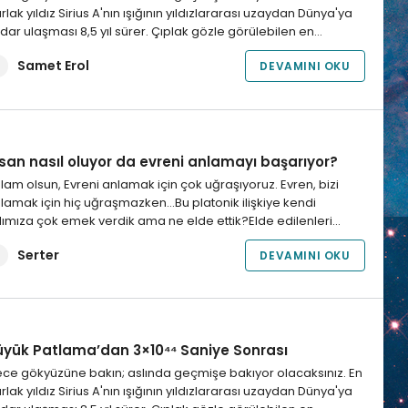
rlak yıldız Sirius A'nın ışığının yıldızlararası uzaydan Dünya'ya
dar ulaşması 8,5 yıl sürer. Çıplak gözle görülebilen en…
Samet Erol
DEVAMINI OKU
nsan nasıl oluyor da evreni anlamayı başarıyor?
lam olsun, Evreni anlamak için çok uğraşıyoruz. Evren, bizi
lamak için hiç uğraşmazken…Bu platonik ilişkiye kendi
ımıza çok emek verdik ama ne elde ettik?Elde edilenleri…
Serter
DEVAMINI OKU
üyük Patlama’dan 3×10⁴⁴ Saniye Sonrası
ce gökyüzüne bakın; aslında geçmişe bakıyor olacaksınız. En
rlak yıldız Sirius A'nın ışığının yıldızlararası uzaydan Dünya'ya