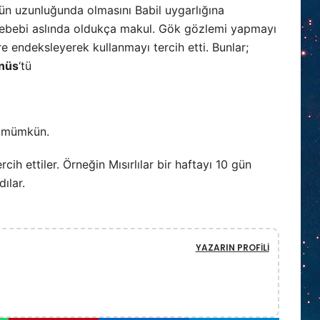
gün uzunluğunda olmasını Babil uygarlığına
sebebi aslında oldukça makul. Gök gözlemi yapmayı
 endeksleyerek kullanmayı tercih etti. Bunlar;
enüs
‘tü
e mümkün.
cih ettiler. Örneğin Mısırlılar bir haftayı 10 gün
ılar.
YAZARIN PROFILI