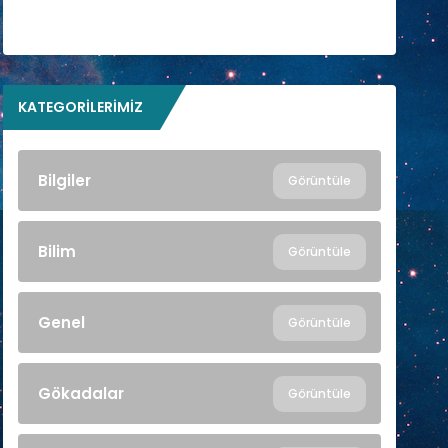
KATEGORILERIMIZ
Bilgiler
Görüntüle
Bilim
Görüntüle
Genel
Görüntüle
Gökadalar
Görüntüle