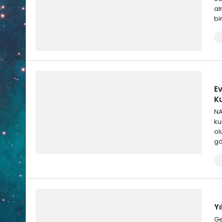
al
bi
E
K
NA
ku
ol
gö
Yı
Ge