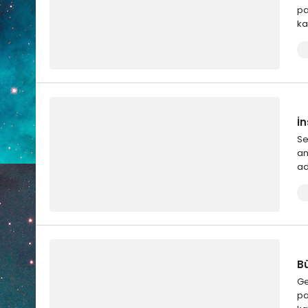
pa
ka
İ
Se
an
ad
B
Ge
pa