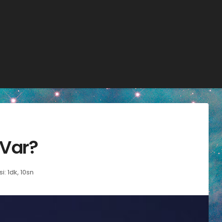
 Var?
: 1dk, 10sn