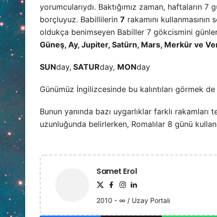
yorumcularıydı. Baktığımız zaman, haftaların 7 
borçluyuz. Babillilerin
7
rakamını kullanmasının 
oldukça benimseyen Babiller 7 gökcismini günlere
Güneş, Ay, Jupiter, Satürn, Mars, Merkür ve V
SUN
day,
SATUR
day,
MON
day
Günümüz İngilizcesinde bu kalıntıları görmek d
Bunun yanında bazı uygarlıklar farklı rakamları ter
uzunluğunda belirlerken, Romalılar 8 günü kulland
Samet Erol
2010 - ∞ / Uzay Portalı