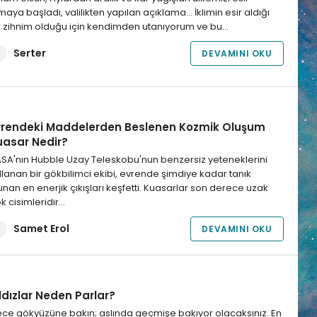
maya başladı, valilikten yapılan açıklama… İklimin esir aldığı
r zihnim olduğu için kendimden utanıyorum ve bu…
Serter
DEVAMINI OKU
vrendeki Maddelerden Beslenen Kozmik Oluşum
uasar Nedir?
SA'nın Hubble Uzay Teleskobu'nun benzersiz yeteneklerini
llanan bir gökbilimci ekibi, evrende şimdiye kadar tanık
unan en enerjik çıkışları keşfetti. Kuasarlar son derece uzak
k cisimleridir…
Samet Erol
DEVAMINI OKU
ldızlar Neden Parlar?
ce gökyüzüne bakın; aslında geçmişe bakıyor olacaksınız. En