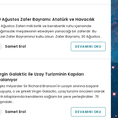
0 Ağustos Zafer Bayramı: Atatürk ve Havacılık
 Ağustos Zaferi milli birlik ve beraberlik ruhu içerisinde
ğımsızlık meşalesinin ebediyen yanacağı bir zaferdir. Bu
zel Zafer Bayramınız kutlu olsun. Zafer Bayramı, 30 Ağustos…
Samet Erol
DEVAMINI OKU
rgin Galaktic ile Uzay Turizminin Kapıları
ralanıyor
giliz milyarder Sir Richard Branson'ın uzayın sınırına başarılı
uşuyla, o ve şirketi Virgin Galactic, uzay turizmi öncüleri olarak
rih kitaplarında kendilerini sağlam bir yere yerleştirdiler. 70
şındaki…
Samet Erol
DEVAMINI OKU