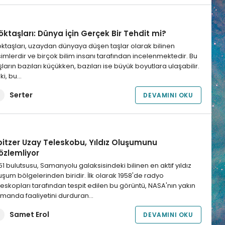
ktaşları: Dünya İçin Gerçek Bir Tehdit mi?
ktaşları, uzaydan dünyaya düşen taşlar olarak bilinen
simlerdir ve birçok bilim insanı tarafından incelenmektedir. Bu
şların bazıları küçükken, bazıları ise büyük boyutlara ulaşabilir.
ki, bu…
Serter
DEVAMINI OKU
pitzer Uzay Teleskobu, Yıldız Oluşumunu
özlemliyor
1 bulutsusu, Samanyolu galaksisindeki bilinen en aktif yıldız
uşum bölgelerinden biridir. İlk olarak 1958'de radyo
leskopları tarafından tespit edilen bu görüntü, NASA'nın yakın
manda faaliyetini durduran…
Samet Erol
DEVAMINI OKU