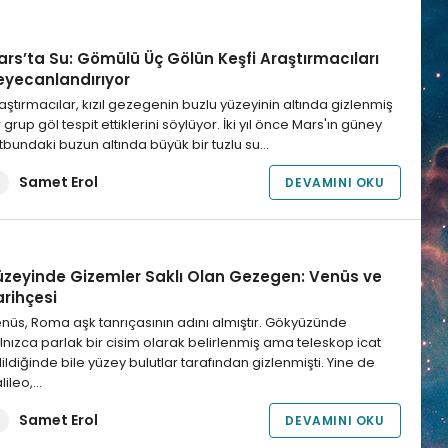
ars’ta Su: Gömülü Üç Gölün Keşfi Araştırmacıları
eyecanlandırıyor
aştırmacılar, kızıl gezegenin buzlu yüzeyinin altında gizlenmiş
r grup göl tespit ettiklerini söylüyor. İki yıl önce Mars'ın güney
tbundaki buzun altında büyük bir tuzlu su…
Samet Erol
DEVAMINI OKU
üzeyinde Gizemler Saklı Olan Gezegen: Venüs ve
arihçesi
nüs, Roma aşk tanrıçasının adını almıştır. Gökyüzünde
lnızca parlak bir cisim olarak belirlenmiş ama teleskop icat
ildiğinde bile yüzey bulutlar tarafından gizlenmişti. Yine de
lileo,…
Samet Erol
DEVAMINI OKU