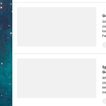
Gö
Gö
ci
ta
Pe
S
G
W5
ol
te
za