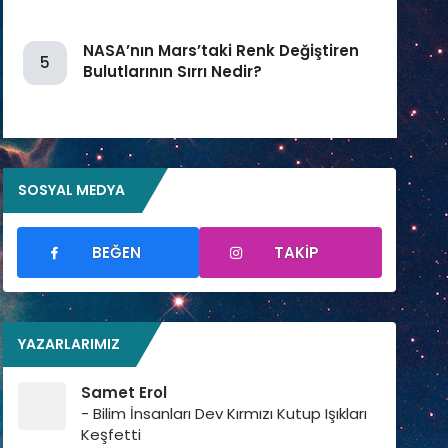
NASA’nın Mars’taki Renk Değiştiren
5
Bulutlarının Sırrı Nedir?
SOSYAL MEDYA
BEĞEN
TAKIP
YAZARLARIMIZ
Samet Erol
- Bilim İnsanları Dev Kırmızı Kutup Işıkları
Keşfetti