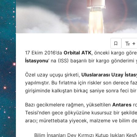
+
17 Ekim 2016’da
Orbital
ATK
, önceki kargo göre
İstasyonu
’ na (ISS) başarılı bir kargo gönderim
Özel uzay uçuşu şirketi,
Uluslararası
Uzay
İsta
yapılmıştır. Bu fırlatma için riskler son derece fa
girişiminde kalkıştan birkaç saniye sonra feci bir
Bazı gecikmelere rağmen, yükseltilen
Antares
ro
Tesisi’nden gece gökyüzüne kusursuz bir şekilde f
aracı; mürettebata yiyecek, malzeme ve bilim den
Bilim İnsanları Dev Kırmızı Kutup Işıkları Keşf