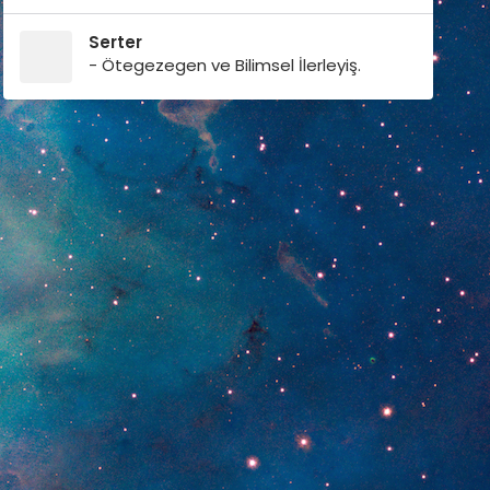
Serter
- Ötegezegen ve Bilimsel İlerleyiş.