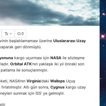
-
0
vinin başlatılamaması üzerine
Uluslararası
Uzay
i yaparak geri dönmüştü.
syonuna
kargo uçurması için
NASA
ile sözleşme
zladır.
Orbital
ATK
‘nın yaklaşık iki yıl önceki son
 patlama ile sonuçlanmıştır.
keti, NASA’nın
Virginia
‘daki
Wallops
Uçuş
ırlatılmıştır. Altı gün sonra,
Cygnus
kargo uzay
eyleri sunmak için ISS’ ye gelmiştir.
etti