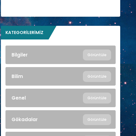
KATEGORILERIMIZ
Bilgiler
Görüntüle
Bilim
Görüntüle
Genel
Görüntüle
Gökadalar
Görüntüle