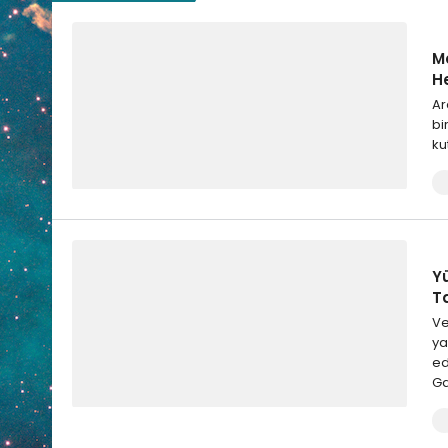
M
H
Ar
bi
ku
Y
T
Ve
ya
ed
Ga