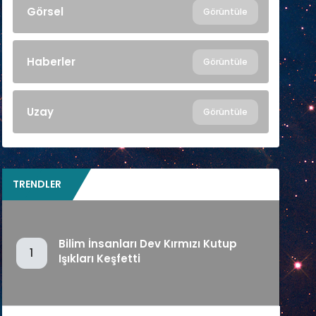
Görsel
Görüntüle
Haberler
Görüntüle
Uzay
Görüntüle
TRENDLER
Bilim İnsanları Dev Kırmızı Kutup
1
Işıkları Keşfetti