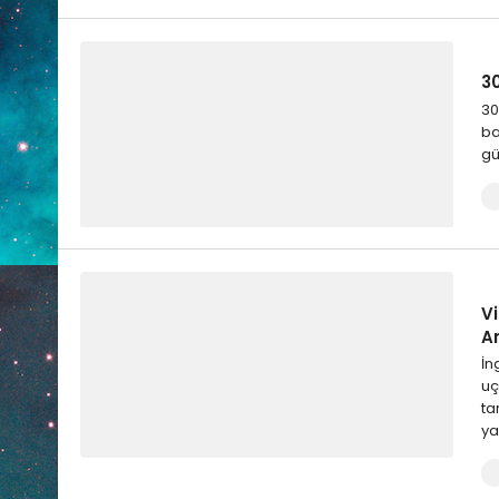
3
30
ba
gü
Vi
A
İn
uç
ta
ya