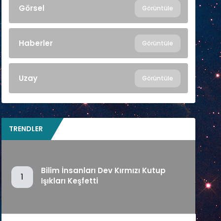
Görsel
Görüntüle
Haberler
Görüntüle
Uzay
Görüntüle
TRENDLER
Bilim İnsanları Dev Kırmızı Kutup
1
Işıkları Keşfetti