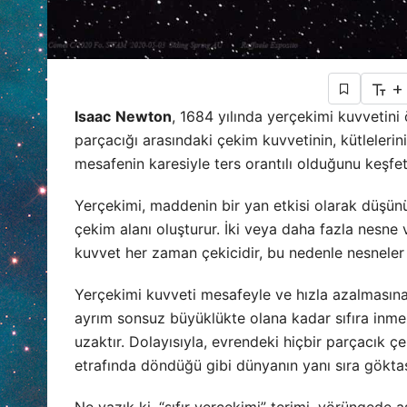
+
Isaac
Newton
, 1684 yılında yerçekimi kuvvetini 
parçacığı arasındaki çekim kuvvetinin, kütlelerini
mesafenin karesiyle ters orantılı olduğunu keşfet
Yerçekimi, maddenin bir yan etkisi olarak düşünül
çekim alanı oluşturur. İki veya daha fazla nesne 
kuvvet her zaman çekicidir, bu nedenle nesneler 
Yerçekimi kuvveti mesafeyle ve hızla azalmasına
ayrım sonsuz büyüklükte olana kadar sıfıra inm
uzaktır. Dolayısıyla, evrendeki hiçbir parçacık ç
etrafında döndüğü gibi dünyanın yanı sıra göktaşl
Ne yazık ki, “sıfır yerçekimi” terimi, yörüngede a