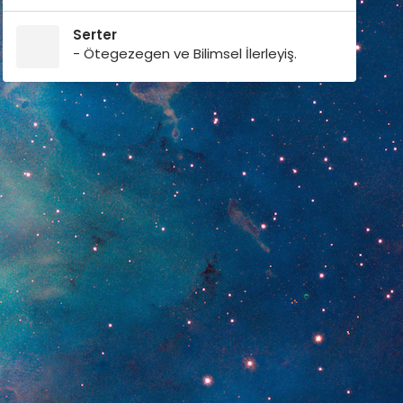
Serter
- Ötegezegen ve Bilimsel İlerleyiş.