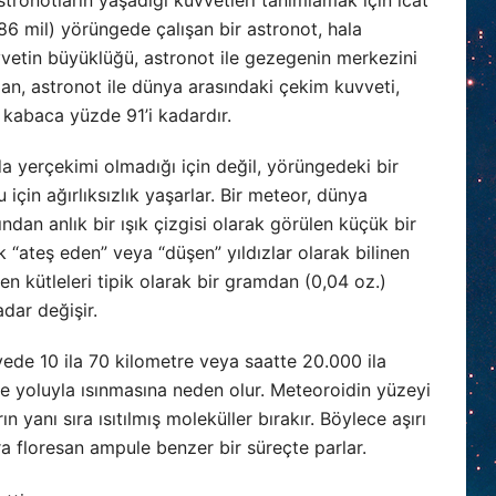
6 mil) yörüngede çalışan bir astronot, hala
vetin büyüklüğü, astronot ile gezegenin merkezini
dan, astronot ile dünya arasındaki çekim kuvveti,
kabaca yüzde 91’i kadardır.
a yerçekimi olmadığı için değil, yörüngedeki bir
çin ağırlıksızlık yaşarlar. Bir meteor, dünya
dan anlık bir ışık çizgisi olarak görülen küçük bir
 “ateş eden” veya “düşen” yıldızlar olarak bilinen
en kütleleri tipik olarak bir gramdan (0,04 oz.)
dar değişir.
ede 10 ila 70 kilometre veya saatte 20.000 ila
e yoluyla ısınmasına neden olur. Meteoroidin yüzeyi
 yanı sıra ısıtılmış moleküller bırakır. Böylece aşırı
a floresan ampule benzer bir süreçte parlar.