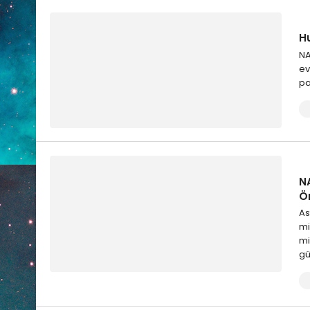
H
NA
ev
pa
N
Ö
As
mi
mi
g