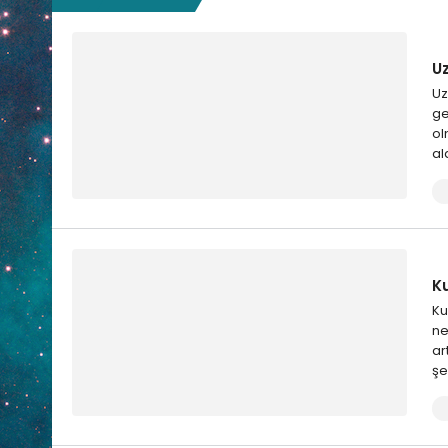
U
Uz
ge
ol
al
K
Ku
ne
ar
şe