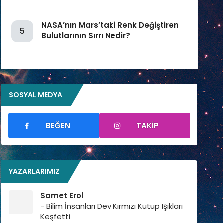
NASA’nın Mars’taki Renk Değiştiren
5
Bulutlarının Sırrı Nedir?
SOSYAL MEDYA
BEĞEN
TAKIP
YAZARLARIMIZ
Samet Erol
- Bilim İnsanları Dev Kırmızı Kutup Işıkları
Keşfetti