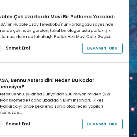
ubble Çok Uzaklarda Mavi Bir Patlama Yakaladı
SA'nın Hubble Uzay Teleskobu'nun kartal gözü sayesinde
rende çok nadir görülen, tuhaf bir olağanüstü parlak ışık
tlaması daha da tuhaflaştı. Parlak Hızlı Mavi Optik Geçici…
Samet Erol
DEVAMINI OKU
ASA, Bennu Asteroidini Neden Bu Kadar
nemsiyor?
teroit Bennu, şu anda Dünya'dan 200 milyon milden (321
lyon kilometre) daha uzaktadır. Bilim insanları, ilk kez
lyarlarca yıl önce şekillenip sahip olabilecek yapıları
ünümüzde…
Samet Erol
DEVAMINI OKU