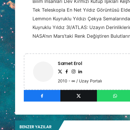
Bilim İnsanları Dev Kırmızı Kutup Işıkları Keşf
Tek Teleskopla En Net Yıldız Görüntüsü Elde 
Lemmon Kuyruklu Yıldızı Çekya Semalarında
Kuyruklu Yıldız 3I/ATLAS: Uzayın Derinlikler
NASA’nın Mars’taki Renk Değiştiren Bulutların
Samet Erol
2010 - ∞ / Uzay Portalı
BENZER YAZILAR