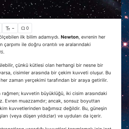
-
0
ölçebilen ilk bilim adamıydı.
Newton
, evrenin her
n çarpımı ile doğru orantılı ve aralarındaki
ti.
ebilir, çünkü kütlesi olan herhangi bir nesne bir
varsa, cisimler arasında bir çekim kuvveti oluşur. Bu
her zaman yerçekimi tarafından bir araya getirilir.
 rağmen; kuvvetin büyüklüğü, iki cisim arasındaki
ez. Evren muazzamdır; ancak, sonsuz boyuttan
ekim kuvvetlerinden bağımsız değildir. Bu, güneşin
arı (veya düşen yıldızlar) ve uyduları da içerir.
stronotların yaşadığı kuvvetleri tanımlamak için icat