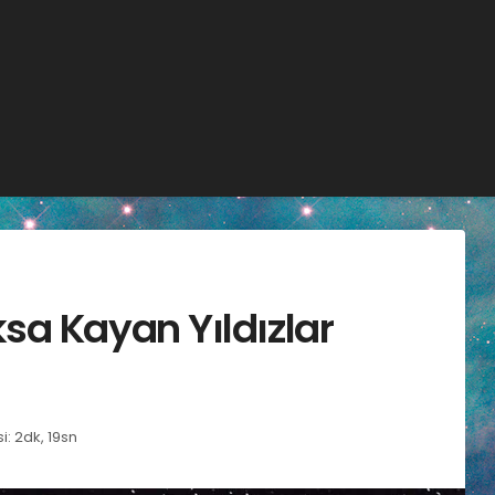
sa Kayan Yıldızlar
: 2dk, 19sn