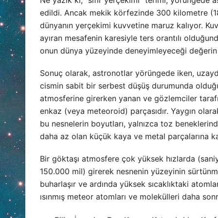
edildi. Ancak mekik körfezinde 300 kilometre (18
dünyanın yerçekimi kuvvetine maruz kalıyor. Kuv
ayıran mesafenin karesiyle ters orantılı olduğun
onun dünya yüzeyinde deneyimleyeceği değerin 
Sonuç olarak, astronotlar yörüngede iken, uzayd
cismin sabit bir serbest düşüş durumunda olduğu i
atmosferine girerken yanan ve gözlemciler tarafın
enkaz (veya meteoroid) parçasıdır. Yaygın olarak
bu nesnelerin boyutları, yalnızca toz beneklerind
daha az olan küçük kaya ve metal parçalarına ka
Bir göktaşı atmosfere çok yüksek hızlarda (saniy
150.000 mil) girerek nesnenin yüzeyinin sürtünm
buharlaşır ve ardında yüksek sıcaklıktaki atomların
ısınmış meteor atomları ve molekülleri daha sonr