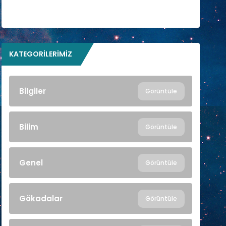
KATEGORILERIMIZ
Bilgiler
Görüntüle
Bilim
Görüntüle
Genel
Görüntüle
Gökadalar
Görüntüle