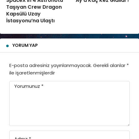
SpaceX’in 4 Astronotu
Ay’a Kaç Kez Gidildi ?
Taşıyan Crew Dragon
Kapsülü Uzay
İstasyonu’na Ulaştı
YORUM YAP
E-posta adresiniz yayınlanmayacak.
Gerekli alanlar
*
ile işaretlenmişlerdir
Yorumunuz
*
Adınız
*