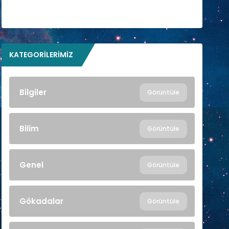
KATEGORILERIMIZ
Bilgiler
Görüntüle
Bilim
Görüntüle
Genel
Görüntüle
Gökadalar
Görüntüle