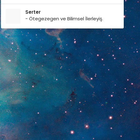
Serter
- Ötegezegen ve Bilimsel İlerleyiş.