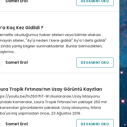
Samet Erol
DEVAMINI OKU
’a Kaç Kez Gidildi ?
ternette okuduğumuz haber siteleri veya bilimle alakası
mayan siteler, "Ay'a neden 1 kere gidildi" Ay'a 1 defa gidildi"
rzında yanlış bilgiler sunmaktadırlar. Bunlar bilimsizlikten,
aştırma…
Samet Erol
DEVAMINI OKU
ura Tropik Fırtınası’nın Uzay Görüntü Kayıtları
tps://youtu.be/fnZ6G7hT-9I Uluslararası Uzay İstasyonu
şındaki kameralar, Laura Tropik Fırtınası'nın yaklaşık 250 mil
karısından görüntülerini yakaladı. Uzay istasyonu, fırtına
ba'ya iniş yapmadan önce, 23 Ağustos 2019…
Samet Erol
DEVAMINI OKU