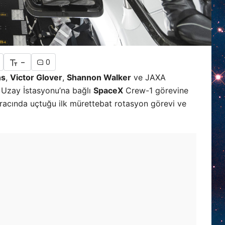
-
0
ns
,
Victor Glover
,
Shannon Walker
ve JAXA
ı Uzay İstasyonu’na bağlı
SpaceX
Crew-1 görevine
aracında uçtuğu ilk mürettebat rotasyon görevi ve