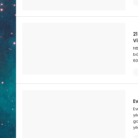
21
V
ht
bö
60
Ev
Ev
yı
ga
yı