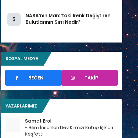
NASA’nın Mars’taki Renk Değiştiren
5
Bulutlarının Sırrı Nedir?
SOSYAL MEDYA
BEĞEN
TAKIP
YAZARLARIMIZ
Samet Erol
- Bilim İnsanları Dev Kırmızı Kutup Işıkları
Keşfetti