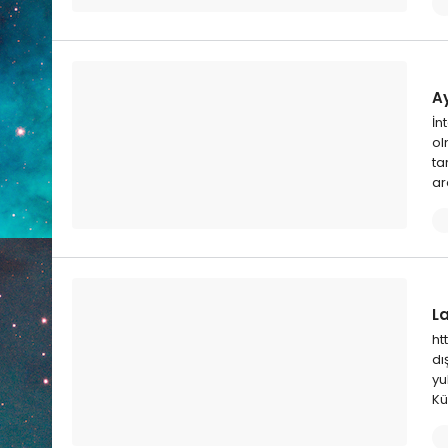
Ay
İn
ol
ta
ar
La
ht
dı
yu
Kü