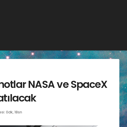
onotlar NASA ve SpaceX
latılacak
i: 0dk, 18sn