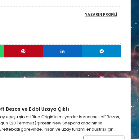
YAZARIN PROFILI
ff Bezos ve Ekibi Uzaya Çıktı
ay uçuşu şirketi Blue Origin'in milyarder kurucusu Jeff Bezos,
gün (20 Temmuz) şirketin New Shepard aracının ilk
rettebatlı görevinde, insan ve uzay turizmi endüstrisi için…