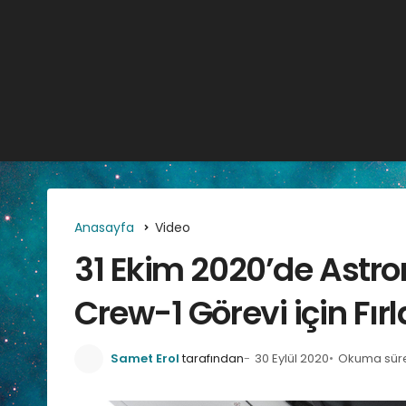
Anasayfa
Video
31 Ekim 2020’de Astr
Crew-1 Görevi için Fır
Samet Erol
tarafından
30 Eylül 2020
Okuma süres