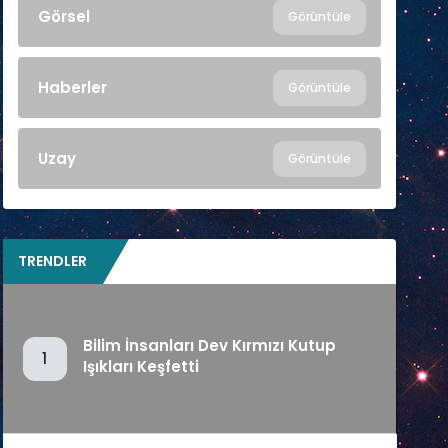
Görsel
Görüntüle
Haberler
Görüntüle
Uzay
Görüntüle
TRENDLER
Bilim İnsanları Dev Kırmızı Kutup
1
Işıkları Keşfetti