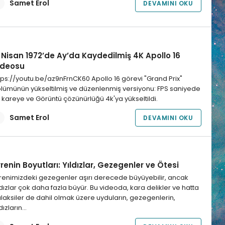
Samet Erol
DEVAMINI OKU
 Nisan 1972’de Ay’da Kaydedilmiş 4K Apollo 16
ideosu
tps://youtu.be/az9nFrnCK60 Apollo 16 görevi "Grand Prix"
lümünün yükseltilmiş ve düzenlenmiş versiyonu: FPS saniyede
 kareye ve Görüntü çözünürlüğü 4k'ya yükseltildi.
Samet Erol
DEVAMINI OKU
renin Boyutları: Yıldızlar, Gezegenler ve Ötesi
renimizdeki gezegenler aşırı derecede büyüyebilir, ancak
ldızlar çok daha fazla büyür. Bu videoda, kara delikler ve hatta
laksiler de dahil olmak üzere uyduların, gezegenlerin,
ldızların…