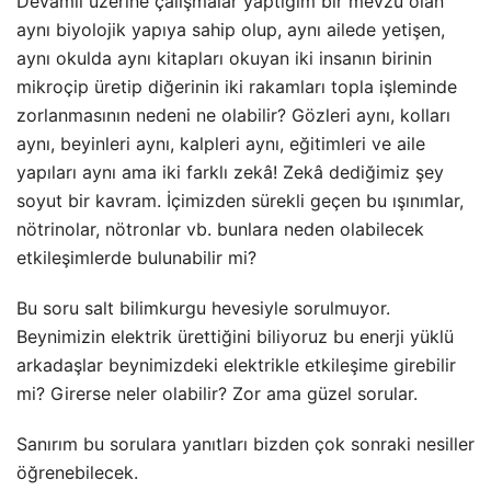
Devamlı üzerine çalışmalar yaptığım bir mevzu olan
aynı biyolojik yapıya sahip olup, aynı ailede yetişen,
aynı okulda aynı kitapları okuyan iki insanın birinin
mikroçip üretip diğerinin iki rakamları topla işleminde
zorlanmasının nedeni ne olabilir? Gözleri aynı, kolları
aynı, beyinleri aynı, kalpleri aynı, eğitimleri ve aile
yapıları aynı ama iki farklı zekâ! Zekâ dediğimiz şey
soyut bir kavram. İçimizden sürekli geçen bu ışınımlar,
nötrinolar, nötronlar vb. bunlara neden olabilecek
etkileşimlerde bulunabilir mi?
Bu soru salt bilimkurgu hevesiyle sorulmuyor.
Beynimizin elektrik ürettiğini biliyoruz bu enerji yüklü
arkadaşlar beynimizdeki elektrikle etkileşime girebilir
mi? Girerse neler olabilir? Zor ama güzel sorular.
Sanırım bu sorulara yanıtları bizden çok sonraki nesiller
öğrenebilecek.