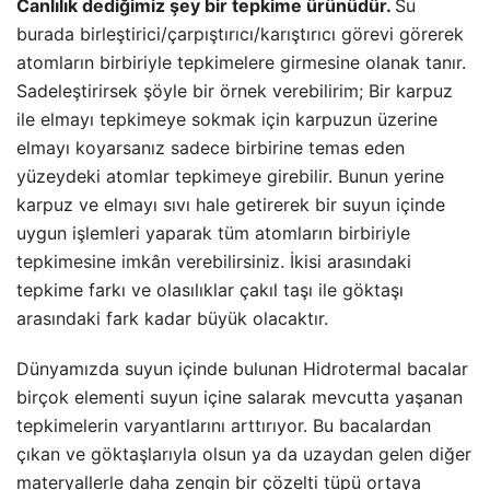
Canlılık dediğimiz şey bir tepkime ürünüdür.
Su
burada birleştirici/çarpıştırıcı/karıştırıcı görevi görerek
atomların birbiriyle tepkimelere girmesine olanak tanır.
Sadeleştirirsek şöyle bir örnek verebilirim; Bir karpuz
ile elmayı tepkimeye sokmak için karpuzun üzerine
elmayı koyarsanız sadece birbirine temas eden
yüzeydeki atomlar tepkimeye girebilir. Bunun yerine
karpuz ve elmayı sıvı hale getirerek bir suyun içinde
uygun işlemleri yaparak tüm atomların birbiriyle
tepkimesine imkân verebilirsiniz. İkisi arasındaki
tepkime farkı ve olasılıklar çakıl taşı ile göktaşı
arasındaki fark kadar büyük olacaktır.
Dünyamızda suyun içinde bulunan Hidrotermal bacalar
birçok elementi suyun içine salarak mevcutta yaşanan
tepkimelerin varyantlarını arttırıyor. Bu bacalardan
çıkan ve göktaşlarıyla olsun ya da uzaydan gelen diğer
materyallerle daha zengin bir çözelti tüpü ortaya