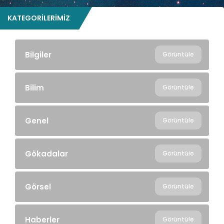
KATEGORILERIMIZ
Bilgiler
Görüntüle
Bilim
Görüntüle
Genel
Görüntüle
Gökadalar
Görüntüle
Görsel
Görüntüle
Haberler
Görüntüle