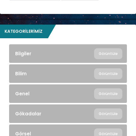
KATEGORILERIMIZ
Bilgiler
Görüntüle
Bilim
Görüntüle
Genel
Görüntüle
Gökadalar
Görüntüle
Görsel
Görüntüle