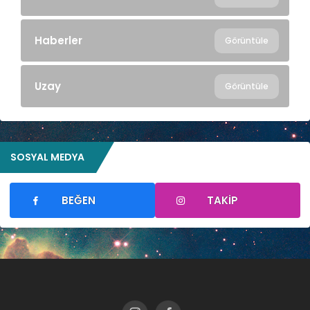
Haberler
Görüntüle
Uzay
Görüntüle
SOSYAL MEDYA
BEĞEN
TAKIP