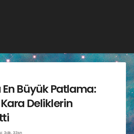
 En Büyük Patlama:
Kara Deliklerin
ti
: 3dk, 33sn