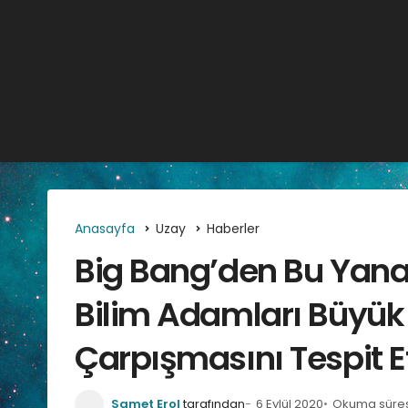
Anasayfa
Uzay
Haberler
Big Bang’den Bu Yana
Bilim Adamları Büyük 
Çarpışmasını Tespit Et
Samet Erol
tarafından
6 Eylül 2020
Okuma süresi