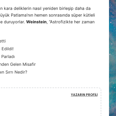
 kara deliklerin nasıl yeniden birleşip daha da
Büyük Patlama’nın hemen sonrasında süper kütleli
de duruyorlar.
Weinstein
, “Astrofizikte her zaman
etti
Edildi!
 Parladı
inden Gelen Misafir
ın Sırrı Nedir?
YAZARIN PROFILI