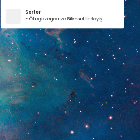
Serter
- Ötegezegen ve Bilimsel İlerleyiş.