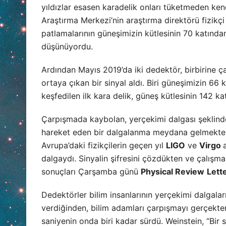
yıldızlar esasen karadelik onları tüketmeden kend
Araştırma Merkezi’nin araştırma direktörü fizikç
patlamalarının güneşimizin kütlesinin 70 katınd
düşünüyordu.
Ardından Mayıs 2019’da iki dedektör, birbirine ça
ortaya çıkan bir sinyal aldı. Biri güneşimizin 66 k
keşfedilen ilk kara delik, güneş kütlesinin 142 kat
Çarpışmada kaybolan, yerçekimi dalgası şeklind
hareket eden bir dalgalanma meydana gelmekteyd
Avrupa’daki fizikçilerin geçen yıl
LIGO
ve
Virgo
dalgaydı. Sinyalin şifresini çözdükten ve çalışmal
sonuçları Çarşamba günü
Physical Review
Lett
Dedektörler bilim insanlarının yerçekimi dalgaları
verdiğinden, bilim adamları çarpışmayı gerçekten
saniyenin onda biri kadar sürdü. Weinstein, “Bir 