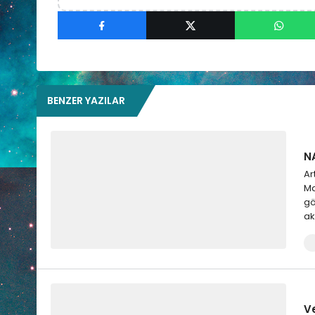
BENZER YAZILAR
NA
Ar
Ma
gö
ak
V