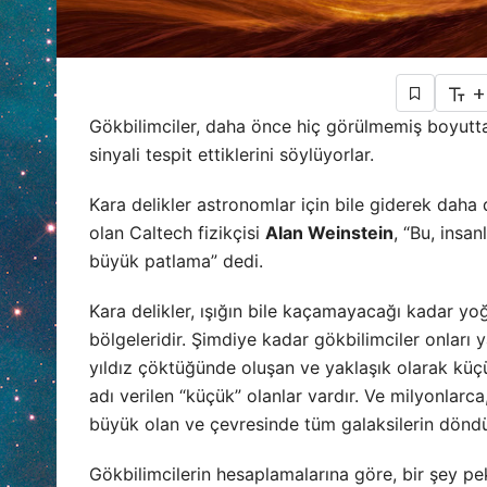
+
Gökbilimciler, daha önce hiç görülmemiş boyutta,
sinyali tespit ettiklerini söylüyorlar.
Kara delikler astronomlar için bile giderek daha d
olan Caltech fizikçisi
Alan Weinstein
, “Bu, insa
büyük patlama” dedi.
Kara delikler, ışığın bile kaçamayacağı kadar y
bölgeleridir. Şimdiye kadar gökbilimciler onları 
yıldız çöktüğünde oluşan ve yaklaşık olarak küçü
adı verilen “küçük” olanlar vardır. Ve milyonlarc
büyük olan ve çevresinde tüm galaksilerin döndüğ
Gökbilimcilerin hesaplamalarına göre, bir şey 