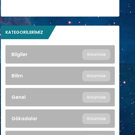
KATEGORILERIMIZ
Bilgiler
Görüntüle
Bilim
Görüntüle
Genel
Görüntüle
Gökadalar
Görüntüle