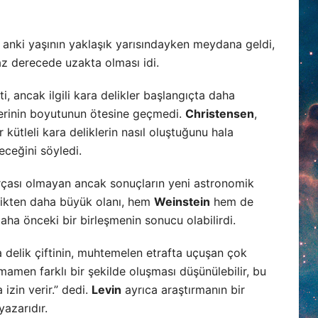
u anki yaşının yaklaşık yarısındayken meydana geldi,
az derecede uzakta olması idi.
, ancak ilgili kara delikler başlangıçta daha
klerinin boyutunun ötesine geçmedi.
Christensen
,
kütleli kara deliklerin nasıl oluştuğunu hala
eceğini söyledi.
arçası olmayan ancak sonuçların yeni astronomik
delikten daha büyük olanı, hem
Weinstein
hem de
aha önceki bir birleşmenin sonucu olabilirdi.
a delik çiftinin, muhtemelen etrafta uçuşan çok
mamen farklı bir şekilde oluşması düşünülebilir, bu
izin verir.” dedi.
Levin
ayrıca araştırmanın bir
yazarıdır.