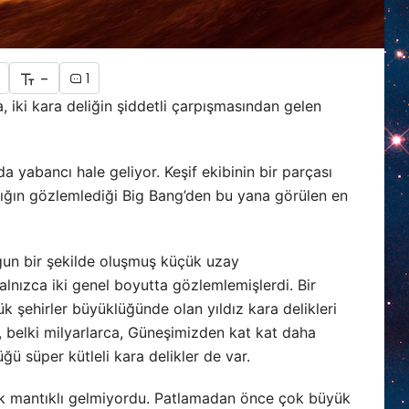
-
1
 iki kara deliğin şiddetli çarpışmasından gelen
a yabancı hale geliyor. Keşif ekibinin bir parçası
nlığın gözlemlediği Big Bang’den bu yana görülen en
oğun bir şekilde oluşmuş küçük uzay
yalnızca iki genel boyutta gözlemlemişlerdi. Bir
k şehirler büyüklüğünde olan yıldız kara delikleri
a, belki milyarlarca, Güneşimizden kat kat daha
ü süper kütleli kara delikler de var.
pek mantıklı gelmiyordu. Patlamadan önce çok büyük