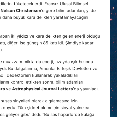
ilerini tüketeceklerdi. Fransız Ulusal Bilimsel
i
Nelson Christensen
‘e göre bilim adamları, yıldız
an daha büyük kara delikleri yaratamayacağını
rpan iki yıldızı ve kara delikten gelen enerji olduğu
atı, diğeri ise güneşin 85 katı idi. Şimdiye kadar
ı.
e muazzam miktarda enerji, uzayda ışık hızında
i. Bu dalgalanma, Amerika Birleşik Devletleri ve
adlı dedektörleri kullanarak yakaladıkları
arını kontrol ettikten sonra, bilim adamları
ers
ve
Astrophysical Journal
Letters’
da yayınladı.
nı ses sinyalleri olarak algılamasına izin
 duydu. Tüm şiddet akımı için sinyal yalnızca
ses geliyor gibi.” dedi. “Bu ses hoparlörde kulağa