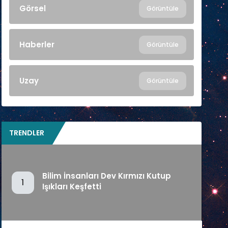
Görsel
Görüntüle
Haberler
Görüntüle
Uzay
Görüntüle
TRENDLER
Bilim İnsanları Dev Kırmızı Kutup
1
Işıkları Keşfetti