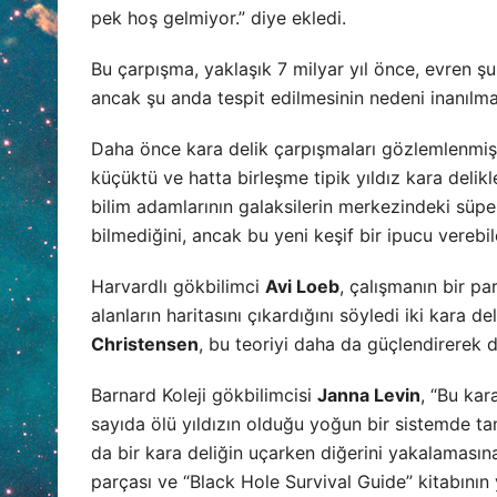
pek hoş gelmiyor.” diye ekledi.
Bu çarpışma, yaklaşık 7 milyar yıl önce, evren ş
ancak şu anda tespit edilmesinin nedeni inanılm
Daha önce kara delik çarpışmaları gözlemlenmişti
küçüktü ve hatta birleşme tipik yıldız kara deli
bilim adamlarının galaksilerin merkezindeki süper 
bilmediğini, ancak bu yeni keşif bir ipucu verebil
Harvardlı gökbilimci
Avi Loeb
, çalışmanın bir p
alanların haritasını çıkardığını söyledi iki kara 
Christensen
, bu teoriyi daha da güçlendirerek d
Barnard Koleji gökbilimcisi
Janna Levin
, “Bu kar
sayıda ölü yıldızın olduğu yoğun bir sistemde ta
da bir kara deliğin uçarken diğerini yakalamasına 
parçası ve “Black Hole Survival Guide” kitabının 