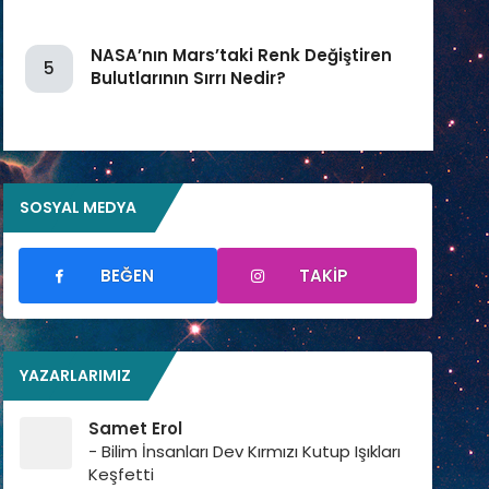
NASA’nın Mars’taki Renk Değiştiren
5
Bulutlarının Sırrı Nedir?
SOSYAL MEDYA
BEĞEN
TAKIP
YAZARLARIMIZ
Samet Erol
- Bilim İnsanları Dev Kırmızı Kutup Işıkları
Keşfetti