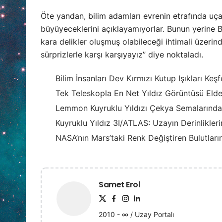
Öte yandan, bilim adamları evrenin etrafında uçan
büyüyeceklerini açıklayamıyorlar. Bunun yerine 
kara delikler oluşmuş olabileceği ihtimali üzerin
sürprizlerle karşı karşıyayız” diye noktaladı.
Bilim İnsanları Dev Kırmızı Kutup Işıkları Keşf
Tek Teleskopla En Net Yıldız Görüntüsü Elde 
Lemmon Kuyruklu Yıldızı Çekya Semalarında
Kuyruklu Yıldız 3I/ATLAS: Uzayın Derinlikler
NASA’nın Mars’taki Renk Değiştiren Bulutların
Samet Erol
2010 - ∞ / Uzay Portalı