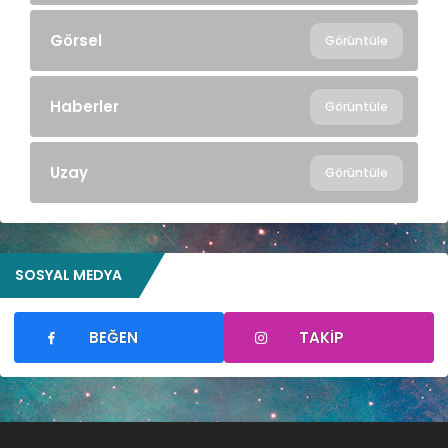
Görsel
Görüntüle
Haberler
Görüntüle
Uzay
Görüntüle
SOSYAL MEDYA
BEĞEN
TAKIP