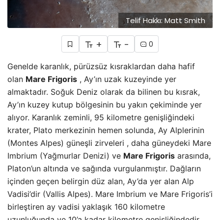
Telif Hakkı: Matt Smith
+
-
0
Genelde karanlık, pürüzsüz kısraklardan daha hafif
olan
Mare Frigoris
, Ay’ın uzak kuzeyinde yer
almaktadır. Soğuk Deniz olarak da bilinen bu kısrak,
Ay’ın kuzey kutup bölgesinin bu yakın çekiminde yer
alıyor. Karanlık zeminli, 95 kilometre genişliğindeki
krater, Plato merkezinin hemen solunda, Ay Alplerinin
(Montes Alpes) güneşli zirveleri , daha güneydeki Mare
Imbrium (Yağmurlar Denizi) ve
Mare Frigoris
arasında,
Platon’un altında ve sağında vurgulanmıştır. Dağların
içinden geçen belirgin düz alan, Ay’da yer alan Alp
Vadisi’dir (Vallis Alpes). Mare Imbrium ve Mare Frigoris’i
birleştiren ay vadisi yaklaşık 160 kilometre
uzunluğunda ve 10’a kadar kilometre genişliğindedir.