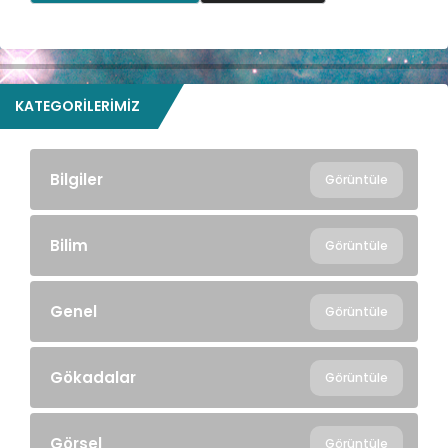
KATEGORILERIMIZ
Bilgiler
Görüntüle
Bilim
Görüntüle
Genel
Görüntüle
Gökadalar
Görüntüle
Görsel
Görüntüle