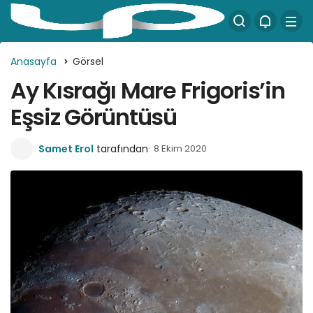
Anasayfa
Görsel
Ay Kısrağı Mare Frigoris’in
Eşsiz Görüntüsü
Samet Erol
tarafından
8 Ekim 2020