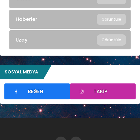
Haberler
Görüntüle
Uzay
Görüntüle
SOSYAL MEDYA
BEĞEN
TAKIP