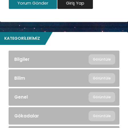
Yorum Gönder
Giriş Yap
KATEGORILERIMIZ
Bilgiler
Görüntüle
Bilim
Görüntüle
Genel
Görüntüle
Gökadalar
Görüntüle