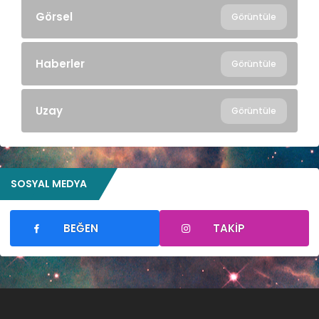
Görsel
Görüntüle
Haberler
Görüntüle
Uzay
Görüntüle
SOSYAL MEDYA
BEĞEN
TAKIP