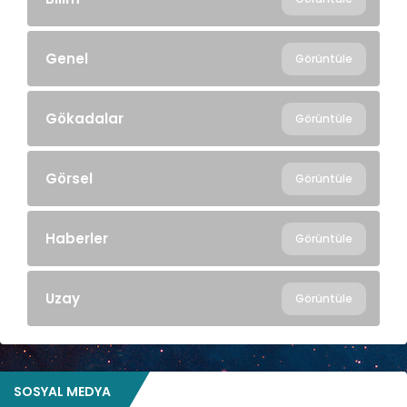
Genel
Görüntüle
Gökadalar
Görüntüle
Görsel
Görüntüle
Haberler
Görüntüle
Uzay
Görüntüle
SOSYAL MEDYA