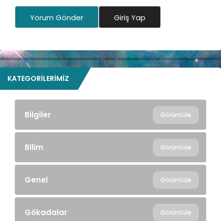
Yorum Gönder
Giriş Yap
KATEGORILERIMIZ
Bilgiler
Görüntüle
Bilim
Görüntüle
Genel
Görüntüle
Gökadalar
Görüntüle