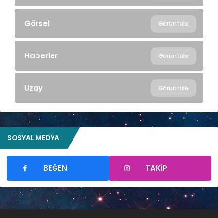
Görsel
Görüntüle
Haberler
Görüntüle
Uzay
Görüntüle
SOSYAL MEDYA
BEĞEN
TAKIP