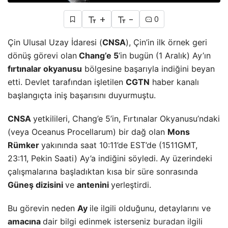
+
-
0
Çin Ulusal Uzay İdaresi (
CNSA
), Çin’in ilk örnek geri
dönüş görevi olan
Chang’e 5
‘in bugün (1 Aralık) Ay’ın
fırtınalar okyanusu
bölgesine başarıyla indiğini beyan
etti. Devlet tarafından işletilen
CGTN
haber kanalı
başlangıçta iniş başarısını duyurmuştu.
CNSA
yetkilileri, Chang’e 5’in, Fırtınalar Okyanusu’ndaki
(veya Oceanus Procellarum) bir dağ olan
Mons
Rümker
yakınında saat 10:11’de EST’de (1511GMT,
23:11, Pekin Saati) Ay’a indiğini söyledi. Ay üzerindeki
çalışmalarına başladıktan kısa bir süre sonrasında
Güneş dizisini
ve
antenini
yerleştirdi.
Bu görevin neden
Ay
ile ilgili olduğunu, detaylarını ve
amacına
dair bilgi edinmek isterseniz
buradan
ilgili