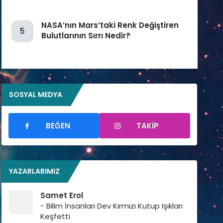
NASA’nın Mars’taki Renk Değiştiren
5
Bulutlarının Sırrı Nedir?
SOSYAL MEDYA
BEĞEN
TAKIP
YAZARLARIMIZ
Samet Erol
- Bilim İnsanları Dev Kırmızı Kutup Işıkları
Keşfetti