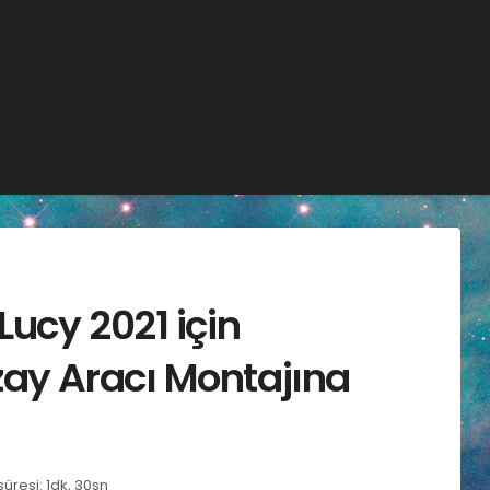
Lucy 2021 için
zay Aracı Montajına
resi: 1dk, 30sn