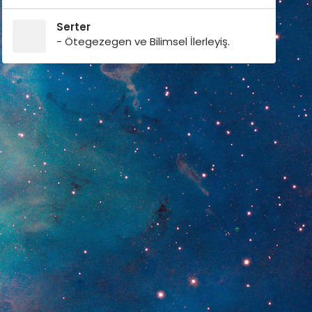
Serter
- Ötegezegen ve Bilimsel İlerleyiş.