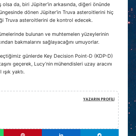
olsa da, biri Jüpiter’in arkasında, diğeri önünde
ngesinde dönen Jüpiter’in Truva asteroitlerini hiç
 Truva asteroitlerini de kontrol edecek.
melerinde bulunan ve muhtemelen yüzeylerinin
akından bakmalarını sağlayacağını umuyorlar.
geçtiğimiz günlerde Key Decision Point-D (KDP-D)
taşını geçerek, Lucy’nin
mühendisleri uzay aracını
 ışık yaktı.
YAZARIN PROFILI