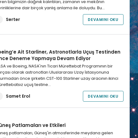
ren bilgimizin dağınık kalıntıları, zamanın ve mekânın
rinliklerine dair birçok yanlış anlama ile doluydu. Bu…
Serter
DEVAMINI OKU
eing’e Ait Starliner, Astronotlarla Uçuş Testinden
nce Deneme Yapmaya Devam Ediyor
SA ve Boeing, NASA'nın Ticari Mürettebat Programının bir
rçası olarak astronotları Uluslararası Uzay İstasyonuna
urmadan önce şirketin CST-100 Starliner uzay aracının ikinci
rettebatsız uçuş testine…
Samet Erol
DEVAMINI OKU
neş Patlamaları ve Etkileri
neş patlamaları, Güneş'in atmosferinde meydana gelen