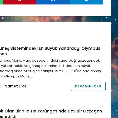
üneş Sistemindeki En Büyük Yanardağ: Olympus
ons
ympus Mons, Mars gezegenindeki yanardağ, gezegendeki
 yüksek nokta ve güneş sistemindeki bilinen en büyük
nardağ olma özelliğine sahiptir. 19 ° K, 133 ° B'de ortalanmış
an Olympus Mons,…
Samet Erol
DEVAMINI OKU
ok Olan Bir Yıldızın Yörüngesinde Dev Bir Gezegen
şfedildi