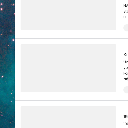
NA
Sp
ul
K
Uz
yo
Fa
di
19
19