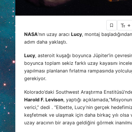
+
NASA
’nın uzay aracı
Lucy
, montaj başladığından
adım daha yaklaştı.
Lucy
, asteroit kuşağı boyunca Jüpiter’in çevresi
boyunca toplam sekiz farklı uzay kayasını ince
yapılması planlanan fırlatma rampasında yolculuğ
gerekiyor.
Kolorado’daki Southwest Araştırma Enstitüsü’nd
Harold F. Levison
, yaptığı açıklamada,”Misyonu
verici,” dedi . “Elbette, Lucy’nin gerçek hedefim
keşfetmek ve ulaşmak için daha birkaç yılı olsa 
uzay aracının bir araya geldiğini görmek inanılma