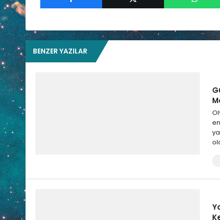
BENZER YAZILAR
G
M
Ol
en
ya
ol
Y
Ke