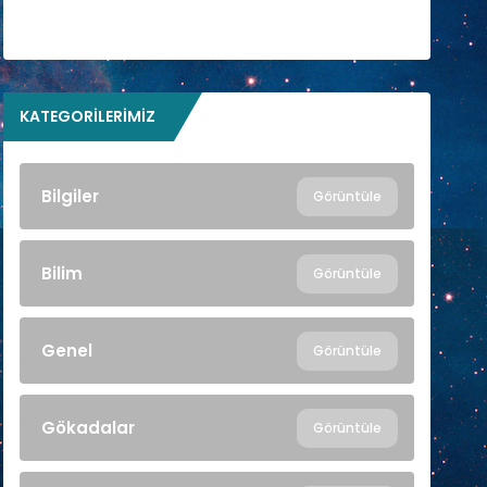
KATEGORILERIMIZ
Bilgiler
Görüntüle
Bilim
Görüntüle
Genel
Görüntüle
Gökadalar
Görüntüle