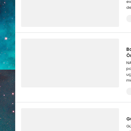
ev
de
Bo
Ö
NA
pa
uç
mü
Gü
Gü