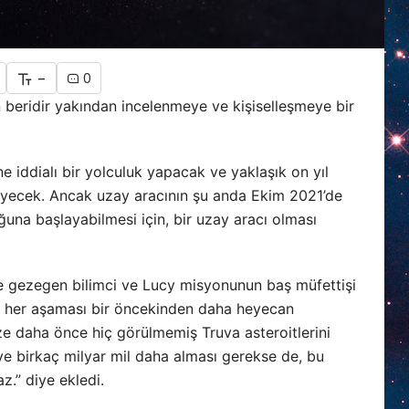
-
0
 beridir yakından incelenmeye ve kişiselleşmeye bir
ne iddialı bir yolculuk yapacak ve yaklaşık on yıl
leyecek. Ancak uzay aracının şu anda Ekim 2021’de
una başlayabilmesi için, bir uzay aracı olması
e gezegen bilimci ve Lucy misyonunun baş müfettişi
n her aşaması bir öncekinden daha heyecan
ize daha önce hiç görülmemiş Truva asteroitlerini
ve birkaç milyar mil daha alması gerekse de, bu
z.” diye ekledi.