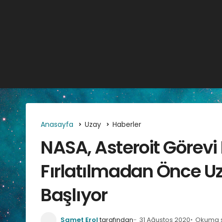
Anasayfa
Uzay
Haberler
NASA, Asteroit Görevi 
Fırlatılmadan Önce U
Başlıyor
Samet Erol
tarafından
31 Ağustos 2020
Okuma sü