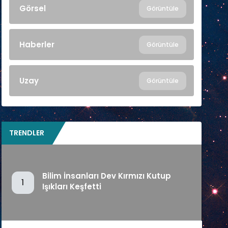
Görsel
Görüntüle
Haberler
Görüntüle
Uzay
Görüntüle
TRENDLER
Bilim İnsanları Dev Kırmızı Kutup
1
Işıkları Keşfetti