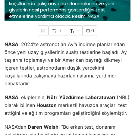
koşullarında çalışmaya hazırlanmalarına ve yeni
giysilerin nasıl performans gösterdiğini test
etmelerine yardımcı olacak. Resim: NASA
+
-
0
NASA
, 2024’te astronotları Ay’a indirme planlarından
önce yeni uzay giysilerinin sualtı testlerine başladı. Ay
taşlarını toplamayı ve bir Amerikan bayrağı dikmeyi
içeren testler, astronotların düşük yerçekimi
koşullarında çalışmaya hazırlanmalarına yardımcı
olmaktadır.
NASA
; ekiplerinin,
Nötr
Yüzdürme
Laboratuvarı
(NBL)
olarak bilinen
Houston
merkezli havuzda araçları test
ettiğini ve eğitim programları geliştirdiğini söylemiştir.
NASA’dan
Daren
Welsh
, “Bu erken test, donanım
geliştirme için tesislerin en iyi tamamlayıcısını ve