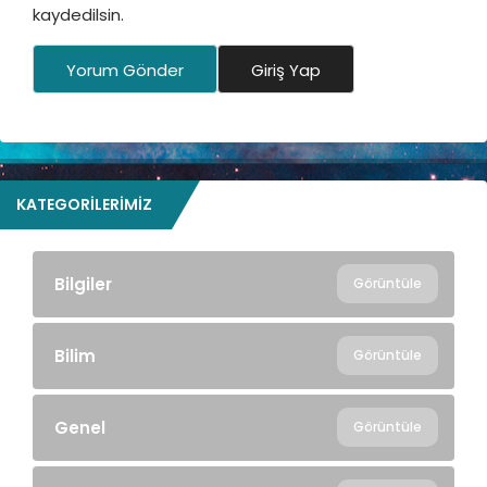
kaydedilsin.
Yorum Gönder
Giriş Yap
KATEGORILERIMIZ
Bilgiler
Görüntüle
Bilim
Görüntüle
Genel
Görüntüle