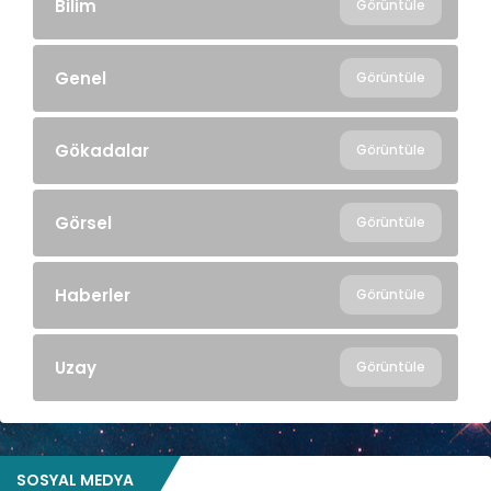
Bilim
Görüntüle
Genel
Görüntüle
Gökadalar
Görüntüle
Görsel
Görüntüle
Haberler
Görüntüle
Uzay
Görüntüle
SOSYAL MEDYA