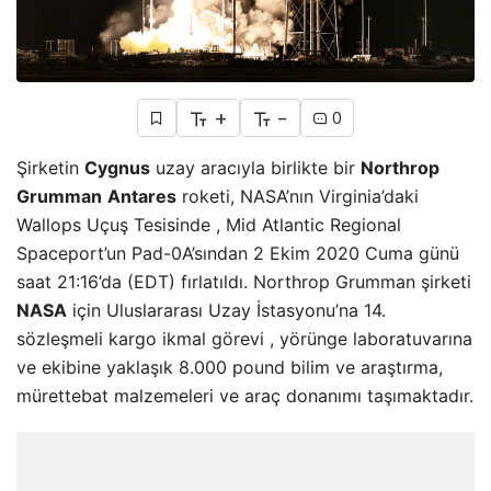
+
-
0
Şirketin
Cygnus
uzay aracıyla birlikte bir
Northrop
Grumman
Antares
roketi, NASA’nın Virginia’daki
Wallops Uçuş Tesisinde , Mid Atlantic Regional
Spaceport’un Pad-0A’sından 2 Ekim 2020 Cuma günü
saat 21:16’da (EDT) fırlatıldı. Northrop Grumman şirketi
NASA
için Uluslararası Uzay İstasyonu’na 14.
sözleşmeli kargo ikmal görevi , yörünge laboratuvarına
ve ekibine yaklaşık 8.000 pound bilim ve araştırma,
mürettebat malzemeleri ve araç donanımı taşımaktadır.