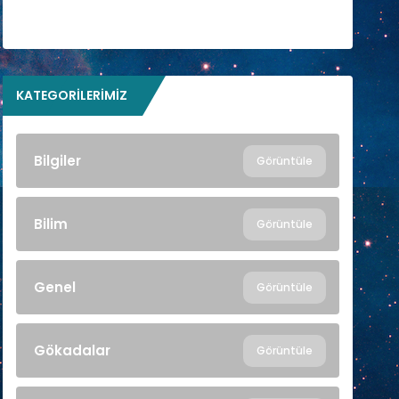
KATEGORILERIMIZ
Bilgiler
Görüntüle
Bilim
Görüntüle
Genel
Görüntüle
Gökadalar
Görüntüle