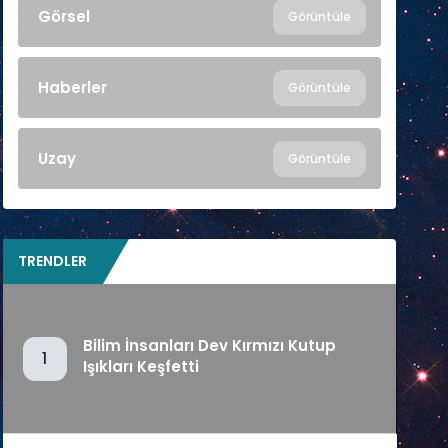
Görsel
Görüntüle
Haberler
Görüntüle
Uzay
Görüntüle
TRENDLER
Bilim İnsanları Dev Kırmızı Kutup
1
Işıkları Keşfetti