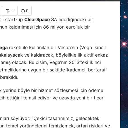
-
0
eli start-up
ClearSpace
SA liderliğindeki bir
un kaldırılması için 86 milyon euro’luk bir
ega
roketi ile kullanılan bir Vespa’nın (Vega İkincil
kalayacak ve kaldıracak, böylelikle ilk aktif enkaz
mış olacak. Bu cisim, Vega’nın 2013’teki ikinci
eliklerine uygun bir şekilde ‘kademeli bertaraf’
ırakıldı.
 yerine böyle bir hizmet sözleşmesi için ödeme
ih ettiğini temsil ediyor ve uzayda yeni bir ticari
nları söylüyor: “Çekici tasarımımız, gelecekteki
ın temel yörüngelerini temizlemek, artan riskleri ve