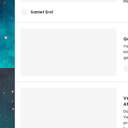
RN
Samet Erol
G
Ya
bi
ge
V
A
Dü
Ve
pr