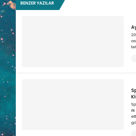
BENZER YAZILAR
Ay
20
as
te
S
Ki
Sp
il
et
gö