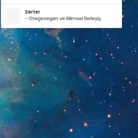
Serter
- Ötegezegen ve Bilimsel İlerleyiş.