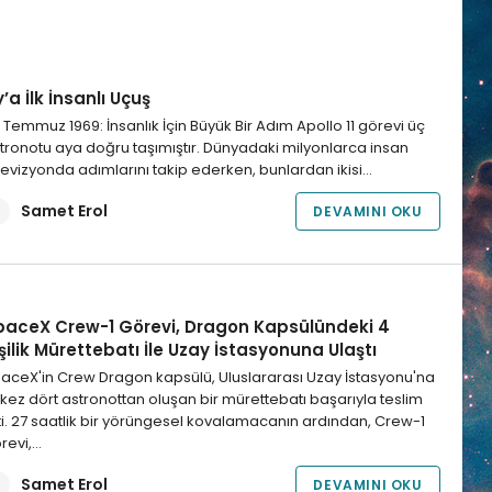
’a İlk İnsanlı Uçuş
 Temmuz 1969: İnsanlık İçin Büyük Bir Adım Apollo 11 görevi üç
tronotu aya doğru taşımıştır. Dünyadaki milyonlarca insan
levizyonda adımlarını takip ederken, bunlardan ikisi…
Samet Erol
DEVAMINI OKU
paceX Crew-1 Görevi, Dragon Kapsülündeki 4
şilik Mürettebatı İle Uzay İstasyonuna Ulaştı
aceX'in Crew Dragon kapsülü, Uluslararası Uzay İstasyonu'na
k kez dört astronottan oluşan bir mürettebatı başarıyla teslim
ti. 27 saatlik bir yörüngesel kovalamacanın ardından, Crew-1
revi,…
Samet Erol
DEVAMINI OKU