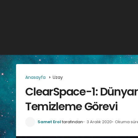
Anasayfa
Uzay
ClearSpace-1: Dünyanı
Temizleme Görevi
Samet Erol
tarafından
3 Aralık 2020
Okuma süres