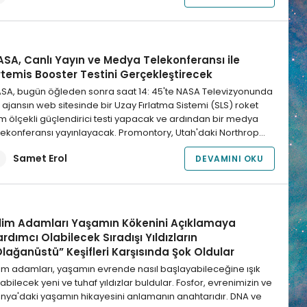
ASA, Canlı Yayın ve Medya Telekonferansı ile
rtemis Booster Testini Gerçekleştirecek
SA, bugün öğleden sonra saat 14: 45'te NASA Televizyonunda
 ajansın web sitesinde bir Uzay Fırlatma Sistemi (SLS) roket
m ölçekli güçlendirici testi yapacak ve ardından bir medya
lekonferansı yayınlayacak. Promontory, Utah'daki Northrop…
Samet Erol
DEVAMINI OKU
ilim Adamları Yaşamın Kökenini Açıklamaya
rdımcı Olabilecek Sıradışı Yıldızların
lağanüstü” Keşifleri Karşısında Şok Oldular
lim adamları, yaşamın evrende nasıl başlayabileceğine ışık
tabilecek yeni ve tuhaf yıldızlar buldular. Fosfor, evrenimizin ve
nya'daki yaşamın hikayesini anlamanın anahtarıdır. DNA ve