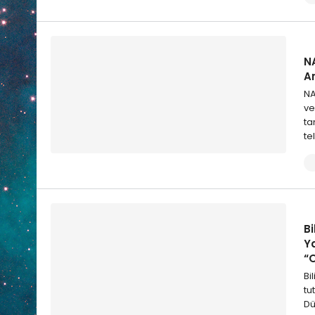
N
A
NA
ve
ta
te
B
Ya
“O
Bi
tu
Dü