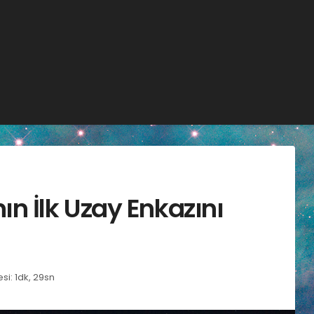
n İlk Uzay Enkazını
i: 1dk, 29sn