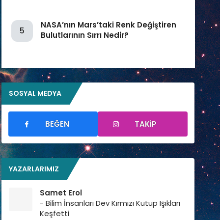
NASA’nın Mars’taki Renk Değiştiren
5
Bulutlarının Sırrı Nedir?
SOSYAL MEDYA
BEĞEN
TAKIP
YAZARLARIMIZ
Samet Erol
- Bilim İnsanları Dev Kırmızı Kutup Işıkları
Keşfetti