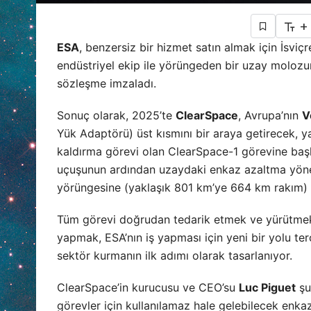
+
ESA
, benzersiz bir hizmet satın almak için İsviçr
endüstriyel ekip ile yörüngeden bir uzay molozun
sözleşme imzaladı.
Sonuç olarak, 2025’te
ClearSpace
, Avrupa’nın
V
Yük Adaptörü) üst kısmını bir araya getirecek, ya
kaldırma görevi olan ClearSpace-1 görevine başla
uçuşunun ardından uzaydaki enkaz azaltma yönetm
yörüngesine (yaklaşık 801 km’ye 664 km rakım) b
Tüm görevi doğrudan tedarik etmek ve yürütmek
yapmak, ESA’nın iş yapması için yeni bir yolu terc
sektör kurmanın ilk adımı olarak tasarlanıyor.
ClearSpace’in kurucusu ve CEO’su
Luc Piguet
şu
görevler için kullanılamaz hale gelebilecek enkaz