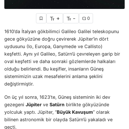
+
-
0
1610’da İtalyan gökbilimci Galileo Galilei teleskopunu
gece gökyüzüne doğru çevirerek Jüpiter’in dört
uydusunu (Io, Europa, Ganymede ve Callisto)
keşfetti. Aynı yıl Galileo, Satürn’ü çevreleyen garip bir
oval keşfetti ve daha sonraki gözlemlerde halkaları
olduğu belirlendi. Bu keşifler, insanların Güneş
sistemimizin uzak mesafelerini anlama şeklini
değiştirmiştir.
On üç yıl sonra, 1623’te, Güneş sisteminin iki dev
gezegeni
Jüpiter
ve
Satürn
birlikte gökyüzünde
yolculuk yaptı. Jüpiter, “
Büyük Kavuşum
” olarak
bilinen astronomik bir olayda Satürn’ü yakaladı ve
geçti.