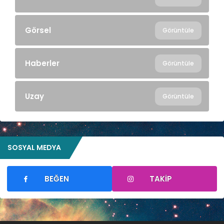
Görsel
Görüntüle
Haberler
Görüntüle
Uzay
Görüntüle
SOSYAL MEDYA
BEĞEN
TAKIP