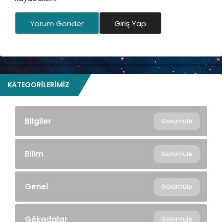
Yorum Gönder
Giriş Yap
KATEGORILERIMIZ
Bilgiler
Görüntüle
Bilim
Görüntüle
Genel
Görüntüle
Gökadalar
Görüntüle