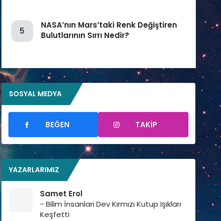
NASA’nın Mars’taki Renk Değiştiren
5
Bulutlarının Sırrı Nedir?
SOSYAL MEDYA
BEĞEN
TAKIP
YAZARLARIMIZ
Samet Erol
- Bilim İnsanları Dev Kırmızı Kutup Işıkları
Keşfetti