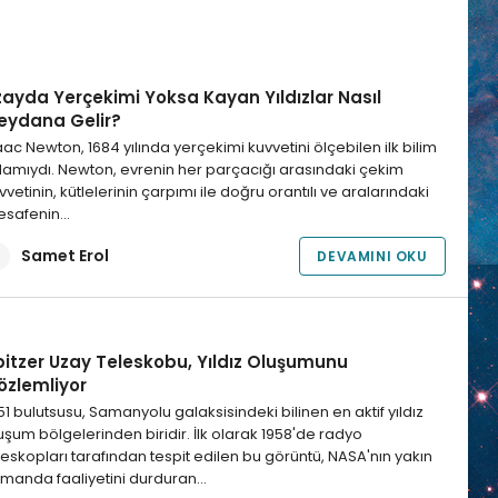
zayda Yerçekimi Yoksa Kayan Yıldızlar Nasıl
eydana Gelir?
aac Newton, 1684 yılında yerçekimi kuvvetini ölçebilen ilk bilim
amıydı. Newton, evrenin her parçacığı arasındaki çekim
vvetinin, kütlelerinin çarpımı ile doğru orantılı ve aralarındaki
safenin…
Samet Erol
DEVAMINI OKU
pitzer Uzay Teleskobu, Yıldız Oluşumunu
özlemliyor
1 bulutsusu, Samanyolu galaksisindeki bilinen en aktif yıldız
uşum bölgelerinden biridir. İlk olarak 1958'de radyo
leskopları tarafından tespit edilen bu görüntü, NASA'nın yakın
manda faaliyetini durduran…