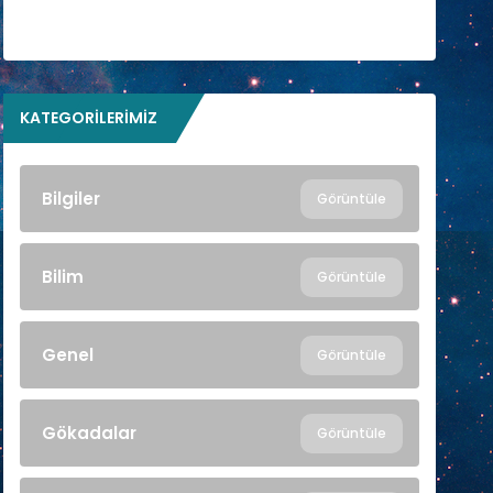
KATEGORILERIMIZ
Bilgiler
Görüntüle
Bilim
Görüntüle
Genel
Görüntüle
Gökadalar
Görüntüle