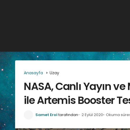
Anasayfa
Uzay
NASA, Canlı Yayın ve
ile Artemis Booster Te
Samet Erol
tarafından
2 Eylül 2020
Okuma süresi