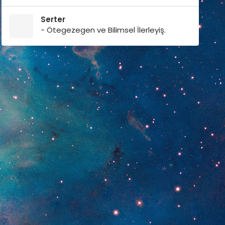
Serter
- Ötegezegen ve Bilimsel İlerleyiş.