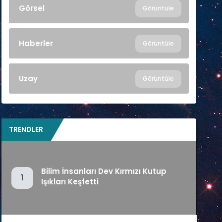
Görsel
Görüntüle
Haberler
Görüntüle
Uzay
Görüntüle
TRENDLER
Bilim İnsanları Dev Kırmızı Kutup
1
Işıkları Keşfetti