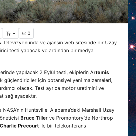
-
0
A Televizyonunda ve ajansın web sitesinde bir Uzay
irici testi yapacak ve ardından bir medya
rinde yapılacak 2 Eylül testi, ekiplerin A
rtemis
 güçlendiriciler için potansiyel yeni malzemeleri,
yardımcı olacak. Test ayrıca motor üretimini ve
at sağlayacaktır.
a NASA’nın Huntsville, Alabama’daki Marshall Uzay
öneticisi
Bruce Tille
r ve Promontory’de Northrop
Charlie Precourt
ile bir telekonferans