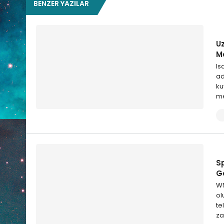
BENZER YAZILAR
U
M
Is
ad
ku
me
S
G
W5
ol
te
za