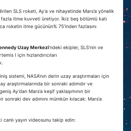
irilen SLS roketi, Ay’a ve nihayetinde Mars’a yönelik
zla itme kuvveti üretiyor. İkiz beş bölümlü katı
yunca roketin itme gücünün% 75’inden fazlasını
ennedy Uzay Merkezi
‘ndeki ekipler, SLS’nin ve
emis I için hızlandırıcıları
k.
niş sistemi, NASA’nın derin uzay araştırmaları için
zay araştırmalarında bir sonraki adımdır ve
geniş Ay’dan Mars’a keşif yaklaşımının bir
bir sonraki dev adımını mümkün kılacak: Mars’a
i canlı yayın videosunu takip edin: