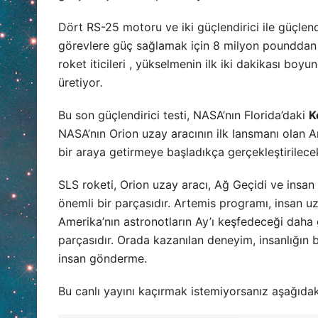
Dört RS-25 motoru ve iki güçlendirici ile güçlend
görevlere güç sağlamak için 8 milyon pounddan fa
roket iticileri , yükselmenin ilk iki dakikası bo
üretiyor
.
Bu son güçlendirici testi, NASA’nın Florida’daki
K
NASA’nın Orion uzay aracının ilk lansmanı olan Art
bir araya getirmeye başladıkça gerçekleştirilece
SLS roketi, Orion uzay aracı, Ağ Geçidi ve insan i
önemli bir parçasıdır. Artemis programı, insan u
Amerika’nın astronotların Ay’ı keşfedeceği daha 
parçasıdır. Orada kazanılan deneyim, insanlığın 
insan gönderme.
Bu canlı yayını kaçırmak istemiyorsanız aşağıdak