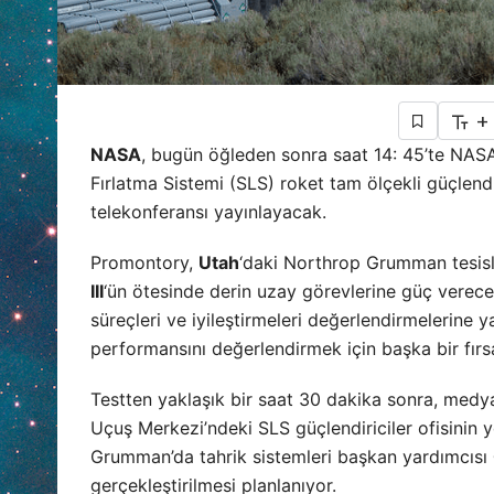
+
NASA
, bugün öğleden sonra saat 14: 45’te NAS
Fırlatma Sistemi (SLS) roket tam ölçekli güçlend
telekonferansı yayınlayacak.
Promontory,
Utah
‘daki Northrop Grumman tesisle
III
‘ün ötesinde derin uzay görevlerine güç verecek
süreçleri ve iyileştirmeleri değerlendirmelerine 
performansını değerlendirmek için başka bir fırs
Testten yaklaşık bir saat 30 dakika sonra, medy
Uçuş Merkezi’ndeki SLS güçlendiriciler ofisinin y
Grumman’da tahrik sistemleri başkan yardımcısı
gerçekleştirilmesi planlanıyor.