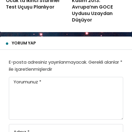
Ocak’ta İkinci Starliner
Kasım 2013:
Test Uçuşu Planlıyor
Avrupa’nın GOCE
Uydusu Uzaydan
Düşüyor
YORUM YAP
E-posta adresiniz yayınlanmayacak.
Gerekli alanlar
*
ile işaretlenmişlerdir
Yorumunuz
*
Adınız
*