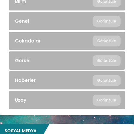
Bilim
Görüntüle
Genel
Görüntüle
Gökadalar
Görüntüle
Görsel
Görüntüle
Haberler
Görüntüle
Uzay
Görüntüle
SOSYAL MEDYA