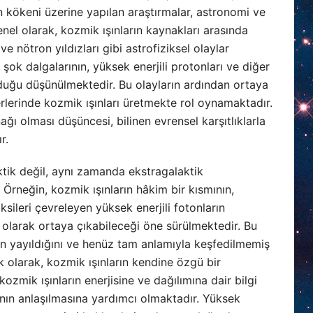
n kökeni üzerine yapılan araştırmalar, astronomi ve
enel olarak, kozmik ışınların kaynakları arasında
e nötron yıldızları gibi astrofiziksel olaylar
 şok dalgalarının, yüksek enerjili protonları ve diğer
urduğu düşünülmektedir. Bu olayların ardından ortaya
yerlerinde kozmik ışınları üretmekte rol oynamaktadır.
ağı olması düşüncesi, bilinen evrensel karşıtlıklarla
r.
ktik değil, aynı zamanda ekstragalaktik
Örneğin, kozmik ışınların hâkim bir kısmının,
sileri çevreleyen yüksek enerjili fotonların
 olarak ortaya çıkabileceği öne sürülmektedir. Bu
an yayıldığını ve henüz tam anlamıyla keşfedilmemiş
 olarak, kozmik ışınların kendine özgü bir
ozmik ışınların enerjisine ve dağılımına dair bilgi
nın anlaşılmasına yardımcı olmaktadır. Yüksek