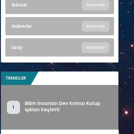
Görsel
Görüntüle
Haberler
Görüntüle
Uzay
Görüntüle
TRENDLER
Bilim İnsanları Dev Kırmızı Kutup
1
Işıkları Keşfetti