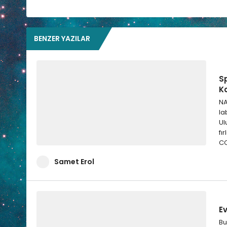
BENZER YAZILAR
S
K
NA
la
Ul
fı
CC
Samet Erol
E
Bu