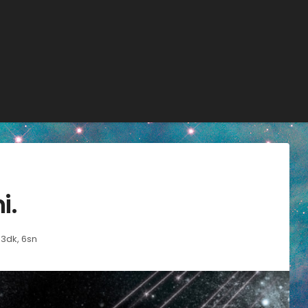
i.
3dk, 6sn