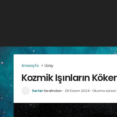
Anasayfa
Uzay
Kozmik Işınların Köken
Serter
tarafından
26 Kasım 2024
Okuma süresi: 