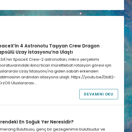
paceX’in 4 Astronotu Taşıyan Crew Dragon
apsülü Uzay İstasyonu’na Ulaştı
SA'nın SpaceX Crew-2 astronotları, mikro yerçekimi
boratuvarındaki ikinci ticari mürettebat rotasyon görevi için
uslararası Uzay İstasyonu'na giden sabah erkenden
rlatılmasının ardından istasyona ulaştı. https://youtu.be/DbB2-
rzO0 Uluslararası…
DEVAMINI OKU
vrendeki En Soğuk Yer Neresidir?
merang Bulutsusu, genç bir gezegenimsi bulutsudur ve