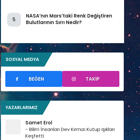
NASA’nın Mars’taki Renk Değiştiren
5
Bulutlarının Sırrı Nedir?
SOSYAL MEDYA
BEĞEN
TAKIP
YAZARLARIMIZ
Samet Erol
- Bilim İnsanları Dev Kırmızı Kutup Işıkları
Keşfetti