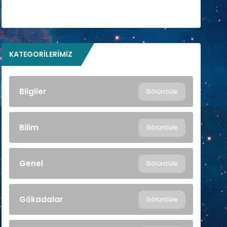
KATEGORILERIMIZ
Bilgiler
Görüntüle
Bilim
Görüntüle
Genel
Görüntüle
Gökadalar
Görüntüle