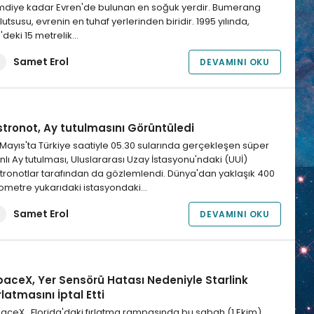
mdiye kadar Evren'de bulunan en soğuk yerdir. Bumerang
lutsusu, evrenin en tuhaf yerlerinden biridir. 1995 yılında,
li'deki 15 metrelik…
Samet Erol
DEVAMINI OKU
stronot, Ay tutulmasını Görüntüledi
 Mayıs'ta Türkiye saatiyle 05.30 sularında gerçekleşen süper
nlı Ay tutulması, Uluslararası Uzay İstasyonu'ndaki (UUİ)
tronotlar tarafından da gözlemlendi. Dünya'dan yaklaşık 400
lometre yukarıdaki istasyondaki…
Samet Erol
DEVAMINI OKU
paceX, Yer Sensörü Hatası Nedeniyle Starlink
rlatmasını İptal Etti
aceX , Florida'daki fırlatma rampasında bu sabah (1 Ekim)