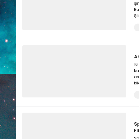
şi
Bu
Şi
A
16
ka
as
ki
S
Fı
Sp