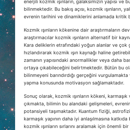
enerjili kozmik ışınların, galaksimizin yapısı ve
bilinmektedir. Bu bakış açısı, kozmik ışınların, ya
evrenin tarihini ve dinamiklerini anlamada kritik
Kozmik ışınların kökenine dair araştırmaların d
araştırmacılar kozmik ışınların alternatif bir kay
Kara deliklerin etrafındaki yoğun alanlar ve çok g
hızlandırarak kozmik ışın kaynağı haline getirebili
zamanın yapısındaki anormallikler veya daha basi
ortaya çıkabileceğini belirtmektedir. Bütün bu ola
bilinmeyeni barındırdığı gerçeğini vurgulamakta 
yapma konusunda motivasyon sağlamaktadır.
Sonuç olarak, kozmik ışınların kökeni, karmaşık
çıkmakta, bilimin bu alandaki gelişmeleri, evreni
potansiyeli taşımaktadır. Kuantum fiziği, astrofiz
karmaşık yapının daha iyi anlaşılmasına katkıda 
kozmik ışınların sırlarını aralamak için önemli bir