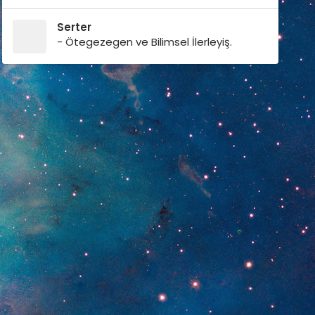
Serter
- Ötegezegen ve Bilimsel İlerleyiş.