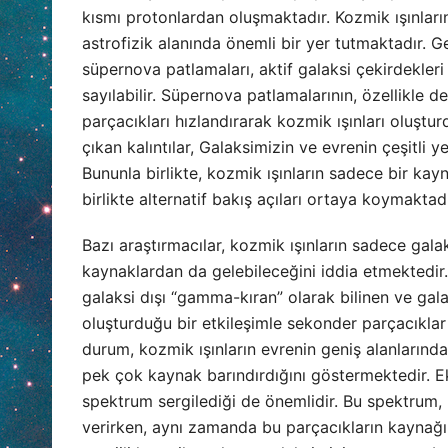
kısmı protonlardan oluşmaktadır. Kozmik ışınları
astrofizik alanında önemli bir yer tutmaktadır. G
süpernova patlamaları, aktif galaksi çekirdekleri v
sayılabilir. Süpernova patlamalarının, özellikle de
parçacıkları hızlandırarak kozmik ışınları oluşt
çıkan kalıntılar, Galaksimizin ve evrenin çeşitli 
Bununla birlikte, kozmik ışınların sadece bir kayn
birlikte alternatif bakış açıları ortaya koymaktadı
Bazı araştırmacılar, kozmik ışınların sadece gala
kaynaklardan da gelebileceğini iddia etmektedir. 
galaksi dışı “gamma-kıran” olarak bilinen ve galak
oluşturduğu bir etkileşimle sekonder parçacıklar
durum, kozmik ışınların evrenin geniş alanlarınd
pek çok kaynak barındırdığını göstermektedir. Ek
spektrum sergilediği de önemlidir. Bu spektrum, k
verirken, aynı zamanda bu parçacıkların kaynağı