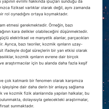
 bu yapının evrimi hakkında ipuçları sunduğu da
lnızca fiziksel varlıklar olarak değil, aynı zamanda
 bir rol oynadığını ortaya koymaktadır.
evam etmesi gerekmektedir. Örneğin, bazı
nağının kara delikler olabileceğini düşünmektedir.
üçlü elektriksel ve manyetik alanlar, parçacıkları
r. Ayrıca, bazı teoriler, kozmik ışınların uzay-
t ifadeyle doğal süreçlerin bir yan etkisi olarak
sılıklar, kozmik ışınların evrene dair birçok
ve araştırmacılar için bu alanda daha fazla keşif
 ve çok katmanlı bir fenomen olarak karşımıza
n işleyişine dair daha derin bir anlayış sağlama
ik ve kozmik fizik alanlarında yapılan halkalar, bu
bulunmakta, dolayısıyla gelecekteki araştırmalar,
 fırsat sunmaktadır.