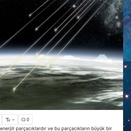
-
0
nerjili parçacıklardır ve bu parçacıkların büyük bir