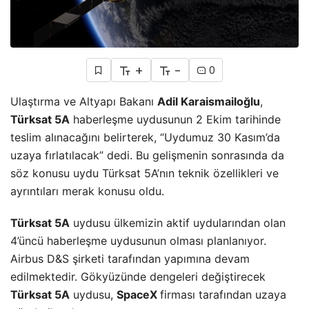
+
-
0
Ulaştırma ve Altyapı Bakanı
Adil Karaismailoğlu
,
Türksat 5A
haberleşme uydusunun 2 Ekim tarihinde
teslim alınacağını belirterek, “Uydumuz 30 Kasım’da
uzaya fırlatılacak” dedi. Bu gelişmenin sonrasında da
söz konusu uydu Türksat 5A’nın teknik özellikleri ve
ayrıntıları merak konusu oldu.
Türksat 5A
uydusu ülkemizin aktif uydularından olan
4’üncü haberleşme uydusunun olması planlanıyor.
Airbus D&S şirketi tarafından yapımına devam
edilmektedir. Gökyüzünde dengeleri değiştirecek
Türksat 5A
uydusu,
SpaceX
firması tarafından uzaya