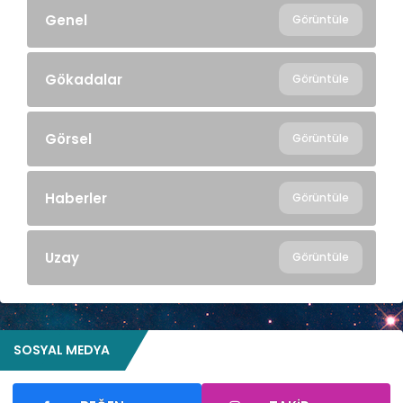
Genel
Görüntüle
Gökadalar
Görüntüle
Görsel
Görüntüle
Haberler
Görüntüle
Uzay
Görüntüle
SOSYAL MEDYA