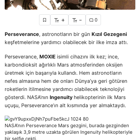
+
-
0
Perseverance
, astronotların bir gün
Kızıl
Gezegeni
keşfetmelerine yardımcı olabilecek bir ilke imza attı.
Perseverance,
MOXIE
isimli cihazını ilk kez; ince,
karbondioksit ağırlıklı Mars atmosferinden oksijen
üretmek için başarıyla kullandı. Hem astronotların
nefes almasına hem de onları Dünya’ya geri götüren
roketlerin itilmesine yardımcı olabilecek teknolojiyi
gösterdi. NASA’nın
Ingenuity
helikopterinin ilk Mars
uçuşu, Perseverance’ın alt kısmında yer almaktaydı.
NASA’nın Perseverance Mars gezgini, burada gezginden
yaklaşık 3,9 metre uzakta görülen Ingenuity helikopteriyle
bir selfie çekti.