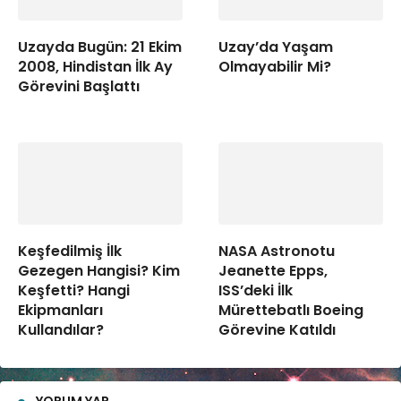
Uzayda Bugün: 21 Ekim
Uzay’da Yaşam
2008, Hindistan İlk Ay
Olmayabilir Mi?
Görevini Başlattı
Keşfedilmiş İlk
NASA Astronotu
Gezegen Hangisi? Kim
Jeanette Epps,
Keşfetti? Hangi
ISS’deki İlk
Ekipmanları
Mürettebatlı Boeing
Kullandılar?
Görevine Katıldı
YORUM YAP