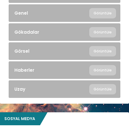
Genel
Görüntüle
Gökadalar
Görüntüle
Görsel
Görüntüle
Haberler
Görüntüle
Uzay
Görüntüle
SOSYAL MEDYA