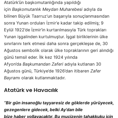
Atatürk’ün başkomutanlığında yapıldığı
için
Başkomutanlık Meydan Muharebesi
adıyla da
bilinen
Büyük Taarruz
‘un başarıyla sonuçlanmasından
sonra Yunan orduları
İzmir
‘e kadar takip edilmiş; 9
Eylül 1922’de İzmir’in kurtarılmasıyla Türk toprakları
Yunan işgalinden kurtulmuştur. İşgal birliklerinin ülke
sınırlarını terk etmesi daha sonra gerçekleşse de, 30
Ağustos sembolik olarak ülke topraklarının geri alındığı
günü temsil eder. İlk kez 1924 yılında
Afyon’da
Başkumandan Zaferi
adıyla kutlanan 30
Ağustos günü, Türkiye’de 1926’dan itibaren
Zafer
Bayramı
olarak kutlanmaktadır.
Atatürk ve Havacılık
“Bir gün insanoğlu tayyaresiz de göklerde yürüyecek,
gezegenlere gidecek, belki Ay’dan bile
bize haber yollayacaktır. Bu mucizenin tahakkuku için