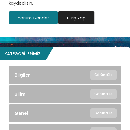
kaydedilsin.
Yorum Gönder
Giriş Yap
KATEGORILERIMIZ
Bilgiler
Görüntüle
Bilim
Görüntüle
Genel
Görüntüle