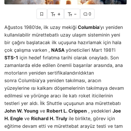
+
-
0
Ağustos 1980’de, ilk uzay mekiği
Columbia
‘yı yeniden
kullanılabilir mürettebatlı uzay ulaşım sisteminin yeni
bir çağını başlatacak ilk uçuşuna hazırlamak için hala
çok çalışma varken ,
NASA
yöneticileri Mart 1981’i
STS-1
için hedef fırlatma tarihi olarak onayladı. Son
zamanlarda elde edilen önemli başarılar arasında, ana
motorların yeniden sertifikalandırıldıktan
sonra Columbia’ya yeniden takılması, aracın
yüzeylerine ısı kalkanı döşemelerinin takılmaya devam
edilmesi ve yörünge aracı ile katı roket iticilerinin
testleri yer aldı. İlk Shuttle uçuşunun ana mürettebatı
John W. Young
ve
Robert L. Crippen
, yedekleri
Joe
H. Engle
ve
Richard H. Truly
ile birlikte, görev için
eğitime devam etti ve mürettebat arayüz testi ve tam